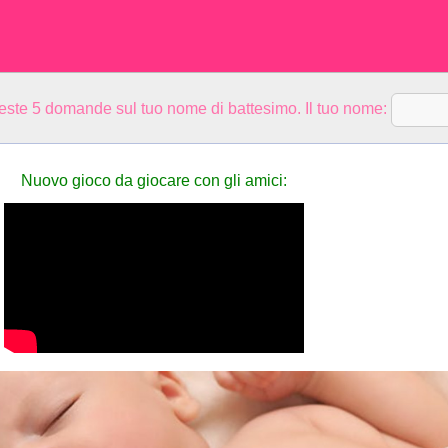
ueste 5 domande sul tuo nome di battesimo. Il tuo nome:
Nuovo gioco da giocare con gli amici: