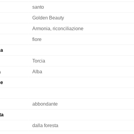
santo
Golden Beauty
Armonia, riconciliazione
fiore
na
Torcia
a
Alba
ne
abbondante
ta
dalla foresta