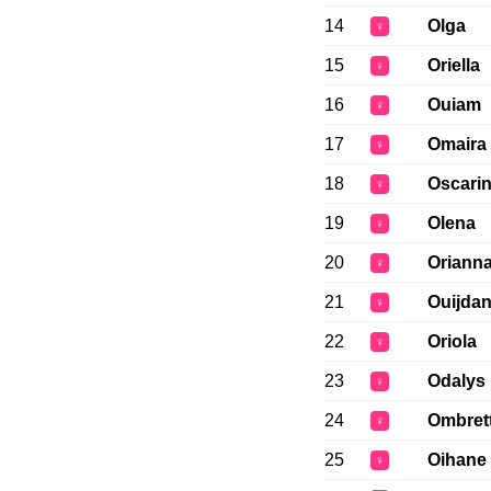
14
Olga
♀
15
Oriella
♀
16
Ouiam
♀
17
Omaira
♀
18
Oscari
♀
19
Olena
♀
20
Oriann
♀
21
Ouijda
♀
22
Oriola
♀
23
Odalys
♀
24
Ombret
♀
25
Oihane
♀