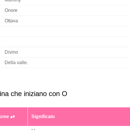
Onore
Ottava
Divino
Della valle.
na che iniziano con O
ome
Significato