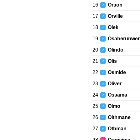
16
Orson
♂
17
Orville
♂
18
Olek
♂
19
Osaherunwe
♂
20
Olindo
♂
21
Olis
♂
22
Osmide
♂
23
Oliver
♂
24
Ossama
♂
25
Olmo
♂
26
Olthmane
♂
27
Othman
♂
28
Oumaima