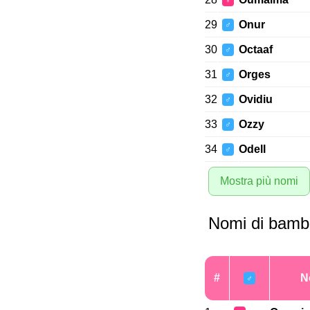
♀
29
Onur
♂
30
Octaaf
♂
31
Orges
♂
32
Ovidiu
♂
33
Ozzy
♂
34
Odell
♂
Mostra più nomi
Nomi di bambi
#
N
♂