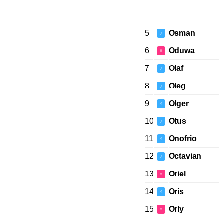
5
Osman
♂
6
Oduwa
♀
7
Olaf
♂
8
Oleg
♂
9
Olger
♂
10
Otus
♂
11
Onofrio
♂
12
Octavian
♂
13
Oriel
♀
14
Oris
♂
15
Orly
♀