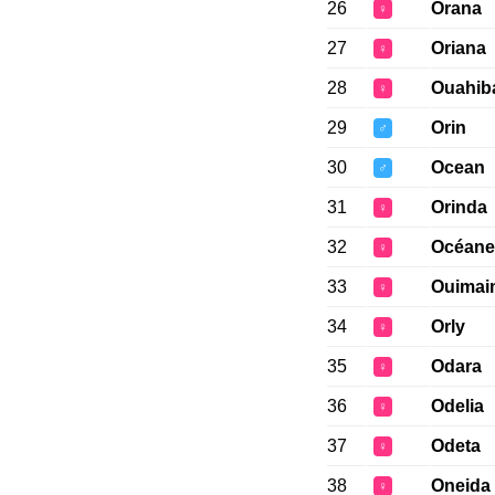
26
Orana
♀
27
Oriana
♀
28
Ouahib
♀
29
Orin
♂
30
Ocean
♂
31
Orinda
♀
32
Océane
♀
33
Ouimai
♀
34
Orly
♀
35
Odara
♀
36
Odelia
♀
37
Odeta
♀
38
Oneida
♀