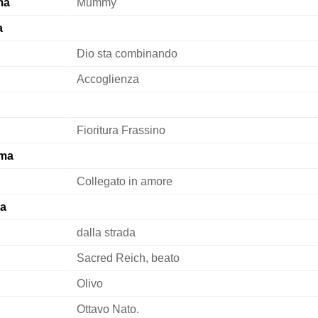
ma
Mummy
a
Dio sta combinando
Accoglienza
Fioritura Frassino
ma
Collegato in amore
a
dalla strada
Sacred Reich, beato
Olivo
Ottavo Nato.