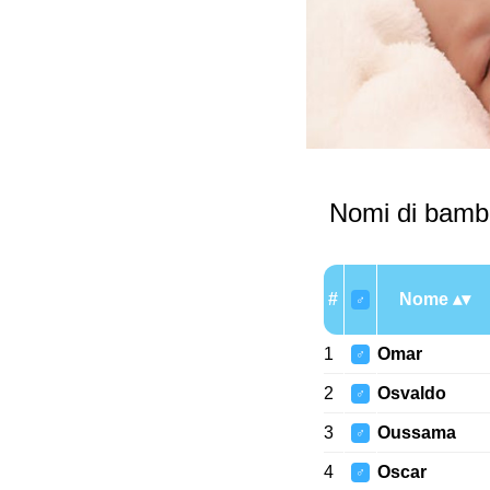
Nomi di bambi
#
Nome
♂
1
Omar
♂
2
Osvaldo
♂
3
Oussama
♂
4
Oscar
♂