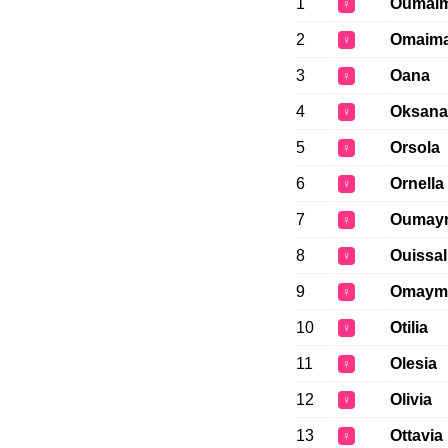
1
Oumai
♀
2
Omaim
♀
3
Oana
♀
4
Oksana
♀
5
Orsola
♀
6
Ornella
♀
7
Oumay
♀
8
Ouissal
♀
9
Omaym
♀
10
Otilia
♀
11
Olesia
♀
12
Olivia
♀
13
Ottavia
♀