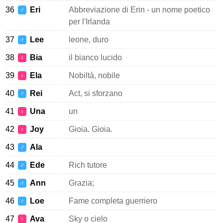
36
Eri
Abbreviazione di Erin - un nome poetico
♂
per l'Irlanda
37
Lee
leone, duro
♂
38
Bia
il bianco lucido
♀
39
Ela
Nobiltà, nobile
♀
40
Rei
Act, si sforzano
♂
41
Una
un
♀
42
Joy
Gioia. Gioia.
♀
43
Ala
♂
44
Ede
Rich tutore
♂
45
Ann
Grazia;
♂
46
Loe
Fame completa guerriero
♂
47
Ava
Sky o cielo
♀