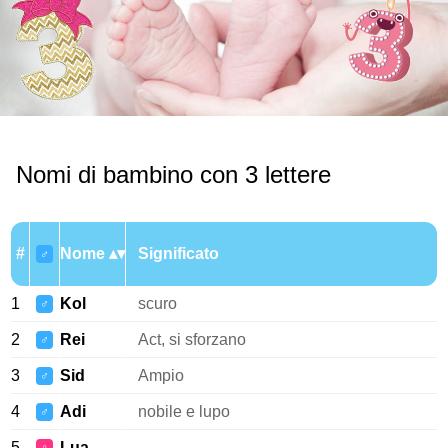
Nomi di bambino con 3 lettere
#
Nome
Significato
♂
1
Kol
scuro
♂
2
Rei
Act, si sforzano
♂
3
Sid
Ampio
♂
4
Adi
nobile e lupo
♂
5
Lua