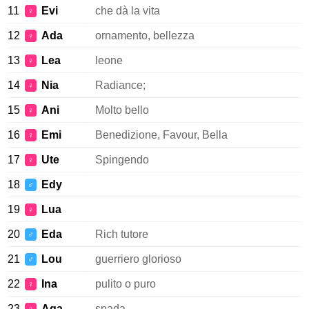
11
Evi
che dà la vita
♀
12
Ada
ornamento, bellezza
♀
13
Lea
leone
♀
14
Nia
Radiance;
♀
15
Ani
Molto bello
♀
16
Emi
Benedizione, Favour, Bella
♀
17
Ute
Spingendo
♀
18
Edy
♂
19
Lua
♀
20
Eda
Rich tutore
♂
21
Lou
guerriero glorioso
♂
22
Ina
pulito o puro
♀
23
Aga
spada