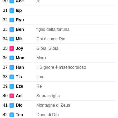
30
Ace
A;
♂
31
Isp
♂
32
Ryu
♂
33
Ben
figlio della fortuna
♂
34
Mik
Chi è come Dio
♂
35
Joy
Gioia. Gioia.
♀
36
Moe
Moro
♂
37
Han
Il Signore è misericordioso
♂
38
Tis
fiore
♂
39
Eze
Re
♂
40
Ael
Sopracciglia
♀
41
Dio
Montagna di Zeus
♂
42
Teo
Dono di Dio
♂