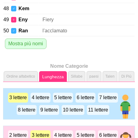
48
Kem
♂
49
Eny
Fiery
♀
50
Ran
l'acclamato
♂
Mostra più nomi
Nome Categorie
Ordine alfabetico
Lunghezza
Sillabe
paesi
Talen
Di Più
3 lettere
4 lettere
5 lettere
6 lettere
7 lettere
8 lettere
9 lettere
10 lettere
11 lettere
2 lettere
3 lettere
4 lettere
5 lettere
6 lettere