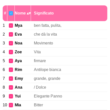
#
Nome
Significato
♂
1
Mya
ben fatta, pulita,
♀
2
Eva
che dà la vita
♀
3
Noa
Movimento
♀
4
Zoe
Vita
♀
5
Aya
firmare
♀
6
Rim
Antilope bianca
♀
7
Emy
grande, grande
♀
8
Ana
/ Dolce
♀
9
Yui
Elegante Panno
♀
10
Mia
Bitter
♀