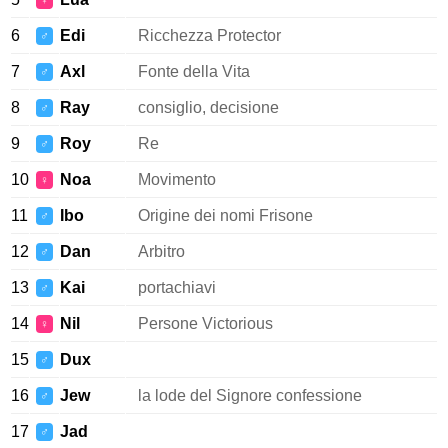
♀
6
Edi
Ricchezza Protector
♂
7
Axl
Fonte della Vita
♂
8
Ray
consiglio, decisione
♂
9
Roy
Re
♂
10
Noa
Movimento
♀
11
Ibo
Origine dei nomi Frisone
♂
12
Dan
Arbitro
♂
13
Kai
portachiavi
♂
14
Nil
Persone Victorious
♀
15
Dux
♂
16
Jew
la lode del Signore confessione
♂
17
Jad
♂