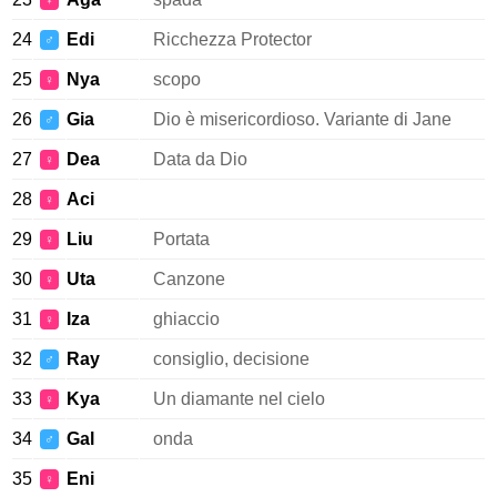
♀
24
Edi
Ricchezza Protector
♂
25
Nya
scopo
♀
26
Gia
Dio è misericordioso. Variante di Jane
♂
27
Dea
Data da Dio
♀
28
Aci
♀
29
Liu
Portata
♀
30
Uta
Canzone
♀
31
Iza
ghiaccio
♀
32
Ray
consiglio, decisione
♂
33
Kya
Un diamante nel cielo
♀
34
Gal
onda
♂
35
Eni
♀