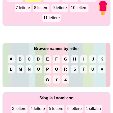
7 lettere
8 lettere
9 lettere
10 lettere
11 lettere
Browse names by letter
A
B
C
D
E
F
G
H
I
J
K
L
M
N
O
P
Q
R
S
T
U
V
W
Y
Z
Sfoglia i nomi con
3 lettere
4 lettere
5 lettere
6 lettere
1 sillaba