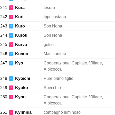
241
Kura
tesoro
♀
242
Kuri
Ippocastano
♀
243
Kuro
Son Nona
♂
244
Kurou
Son Nona
♂
245
Kurva
gelso
♀
246
Kusuo
Man canfora
♂
247
Kyo
Cooperazione, Capitale. Village,
♂
Albicocca
248
Kyoichi
Pure primo figlio
♂
249
Kyoko
Specchio
♀
250
Kyou
Cooperazione, Capitale. Village,
♀
Albicocca
251
Kyrinnia
compagno luminoso
♀