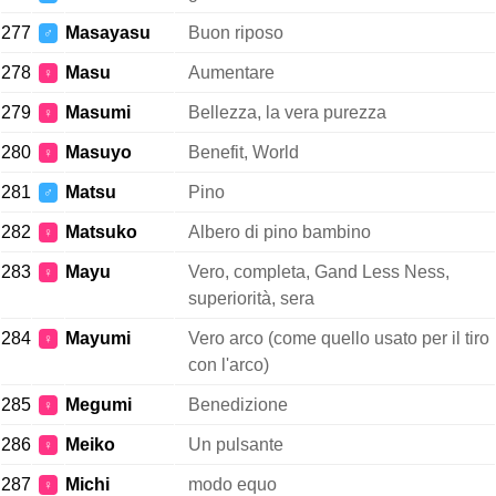
277
Masayasu
Buon riposo
♂
278
Masu
Aumentare
♀
279
Masumi
Bellezza, la vera purezza
♀
280
Masuyo
Benefit, World
♀
281
Matsu
Pino
♂
282
Matsuko
Albero di pino bambino
♀
283
Mayu
Vero, completa, Gand Less Ness,
♀
superiorità, sera
284
Mayumi
Vero arco (come quello usato per il tiro
♀
con l'arco)
285
Megumi
Benedizione
♀
286
Meiko
Un pulsante
♀
287
Michi
modo equo
♀