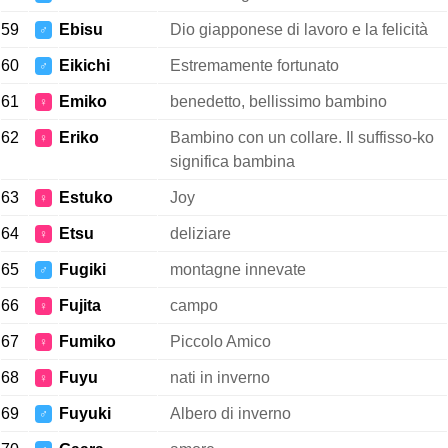
59
Ebisu
Dio giapponese di lavoro e la felicità
♂
60
Eikichi
Estremamente fortunato
♂
61
Emiko
benedetto, bellissimo bambino
♀
62
Eriko
Bambino con un collare. Il suffisso-ko
♀
significa bambina
63
Estuko
Joy
♀
64
Etsu
deliziare
♀
65
Fugiki
montagne innevate
♂
66
Fujita
campo
♀
67
Fumiko
Piccolo Amico
♀
68
Fuyu
nati in inverno
♀
69
Fuyuki
Albero di inverno
♂