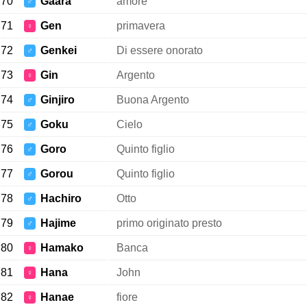
70
Gaara
amore
♂
71
Gen
primavera
♀
72
Genkei
Di essere onorato
♂
73
Gin
Argento
♀
74
Ginjiro
Buona Argento
♂
75
Goku
Cielo
♂
76
Goro
Quinto figlio
♂
77
Gorou
Quinto figlio
♂
78
Hachiro
Otto
♂
79
Hajime
primo originato presto
♂
80
Hamako
Banca
♀
81
Hana
John
♀
82
Hanae
fiore
♀