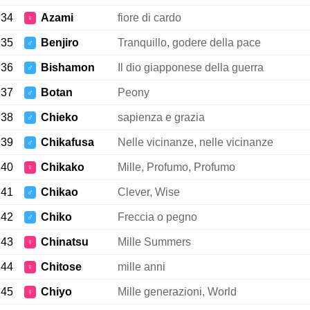
34
Azami
fiore di cardo
♀
35
Benjiro
Tranquillo, godere della pace
♂
36
Bishamon
Il dio giapponese della guerra
♂
37
Botan
Peony
♂
38
Chieko
sapienza e grazia
♂
39
Chikafusa
Nelle vicinanze, nelle vicinanze
♂
40
Chikako
Mille, Profumo, Profumo
♀
41
Chikao
Clever, Wise
♂
42
Chiko
Freccia o pegno
♂
43
Chinatsu
Mille Summers
♀
44
Chitose
mille anni
♀
45
Chiyo
Mille generazioni, World
♀