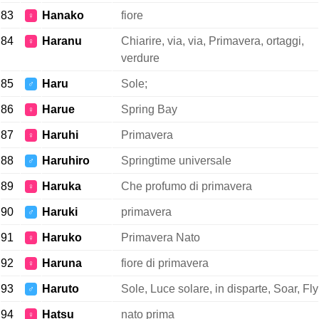
83
Hanako
fiore
♀
84
Haranu
Chiarire, via, via, Primavera, ortaggi,
♀
verdure
85
Haru
Sole;
♂
86
Harue
Spring Bay
♀
87
Haruhi
Primavera
♀
88
Haruhiro
Springtime universale
♂
89
Haruka
Che profumo di primavera
♀
90
Haruki
primavera
♂
91
Haruko
Primavera Nato
♀
92
Haruna
fiore di primavera
♀
93
Haruto
Sole, Luce solare, in disparte, Soar, Fly
♂
94
Hatsu
nato prima
♀