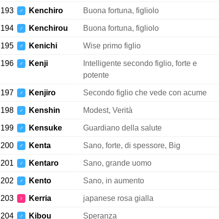
193
Kenchiro
Buona fortuna, figliolo
♂
194
Kenchirou
Buona fortuna, figliolo
♂
195
Kenichi
Wise primo figlio
♂
196
Kenji
Intelligente secondo figlio, forte e
♂
potente
197
Kenjiro
Secondo figlio che vede con acume
♂
198
Kenshin
Modest, Verità
♂
199
Kensuke
Guardiano della salute
♂
200
Kenta
Sano, forte, di spessore, Big
♂
201
Kentaro
Sano, grande uomo
♂
202
Kento
Sano, in aumento
♂
203
Kerria
japanese rosa gialla
♀
204
Kibou
Speranza
♂