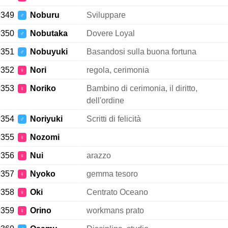
349
Noburu
Sviluppare
♂
350
Nobutaka
Dovere Loyal
♂
351
Nobuyuki
Basandosi sulla buona fortuna
♂
352
Nori
regola, cerimonia
♀
353
Noriko
Bambino di cerimonia, il diritto,
♀
dell'ordine
354
Noriyuki
Scritti di felicità
♂
355
Nozomi
♀
356
Nui
arazzo
♀
357
Nyoko
gemma tesoro
♀
358
Oki
Centrato Oceano
♀
359
Orino
workmans prato
♀