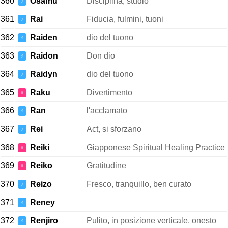
360
Osamu
Disciplina, studio
♂
361
Rai
Fiducia, fulmini, tuoni
♂
362
Raiden
dio del tuono
♂
363
Raidon
Don dio
♂
364
Raidyn
dio del tuono
♂
365
Raku
Divertimento
♀
366
Ran
l'acclamato
♂
367
Rei
Act, si sforzano
♂
368
Reiki
Giapponese Spiritual Healing Practice
♀
369
Reiko
Gratitudine
♀
370
Reizo
Fresco, tranquillo, ben curato
♂
371
Reney
♂
372
Renjiro
Pulito, in posizione verticale, onesto
♂