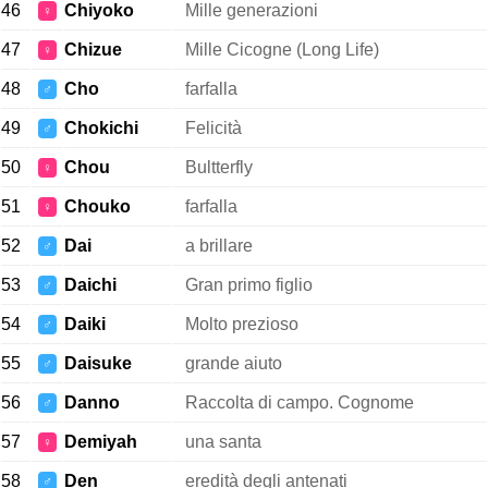
46
Chiyoko
Mille generazioni
♀
47
Chizue
Mille Cicogne (Long Life)
♀
48
Cho
farfalla
♂
49
Chokichi
Felicità
♂
50
Chou
Bultterfly
♀
51
Chouko
farfalla
♀
52
Dai
a brillare
♂
53
Daichi
Gran primo figlio
♂
54
Daiki
Molto prezioso
♂
55
Daisuke
grande aiuto
♂
56
Danno
Raccolta di campo. Cognome
♂
57
Demiyah
una santa
♀
58
Den
eredità degli antenati
♂