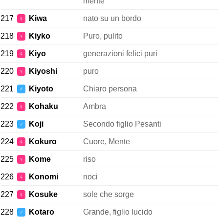
mente
217
Kiwa
nato su un bordo
♀
218
Kiyko
Puro, pulito
♀
219
Kiyo
generazioni felici puri
♀
220
Kiyoshi
puro
♀
221
Kiyoto
Chiaro persona
♂
222
Kohaku
Ambra
♀
223
Koji
Secondo figlio Pesanti
♂
224
Kokuro
Cuore, Mente
♀
225
Kome
riso
♀
226
Konomi
noci
♀
227
Kosuke
sole che sorge
♀
228
Kotaro
Grande, figlio lucido
♂