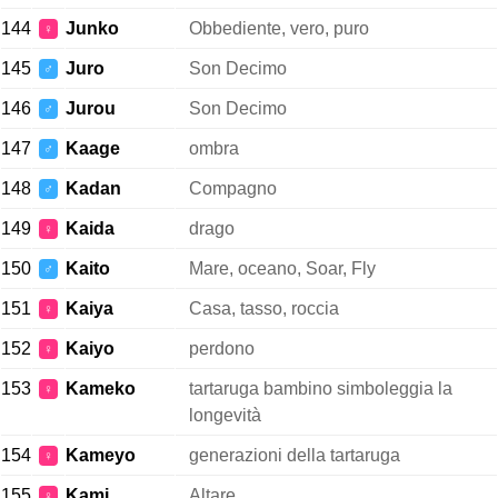
144
Junko
Obbediente, vero, puro
♀
145
Juro
Son Decimo
♂
146
Jurou
Son Decimo
♂
147
Kaage
ombra
♂
148
Kadan
Compagno
♂
149
Kaida
drago
♀
150
Kaito
Mare, oceano, Soar, Fly
♂
151
Kaiya
Casa, tasso, roccia
♀
152
Kaiyo
perdono
♀
153
Kameko
tartaruga bambino simboleggia la
♀
longevità
154
Kameyo
generazioni della tartaruga
♀
155
Kami
Altare
♀