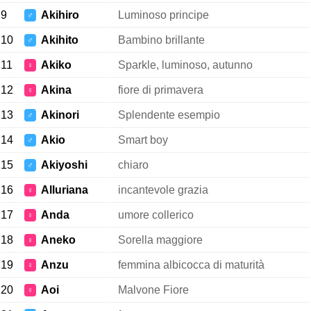
9
Akihiro
Luminoso principe
♂
10
Akihito
Bambino brillante
♂
11
Akiko
Sparkle, luminoso, autunno
♀
12
Akina
fiore di primavera
♀
13
Akinori
Splendente esempio
♂
14
Akio
Smart boy
♂
15
Akiyoshi
chiaro
♂
16
Alluriana
incantevole grazia
♀
17
Anda
umore collerico
♀
18
Aneko
Sorella maggiore
♀
19
Anzu
femmina albicocca di maturità
♀
20
Aoi
Malvone Fiore
♀