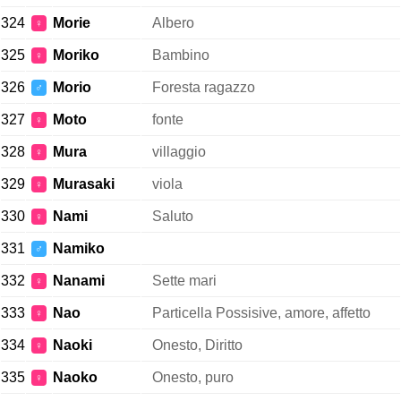
324
Morie
Albero
♀
325
Moriko
Bambino
♀
326
Morio
Foresta ragazzo
♂
327
Moto
fonte
♀
328
Mura
villaggio
♀
329
Murasaki
viola
♀
330
Nami
Saluto
♀
331
Namiko
♂
332
Nanami
Sette mari
♀
333
Nao
Particella Possisive, amore, affetto
♀
334
Naoki
Onesto, Diritto
♀
335
Naoko
Onesto, puro
♀