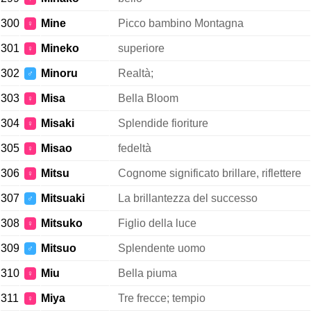
300
Mine
Picco bambino Montagna
♀
301
Mineko
superiore
♀
302
Minoru
Realtà;
♂
303
Misa
Bella Bloom
♀
304
Misaki
Splendide fioriture
♀
305
Misao
fedeltà
♀
306
Mitsu
Cognome significato brillare, riflettere
♀
307
Mitsuaki
La brillantezza del successo
♂
308
Mitsuko
Figlio della luce
♀
309
Mitsuo
Splendente uomo
♂
310
Miu
Bella piuma
♀
311
Miya
Tre frecce; tempio
♀