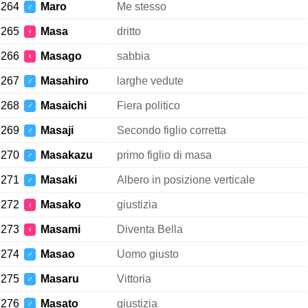
264
Maro
Me stesso
♂
265
Masa
dritto
♀
266
Masago
sabbia
♀
267
Masahiro
larghe vedute
♂
268
Masaichi
Fiera politico
♂
269
Masaji
Secondo figlio corretta
♂
270
Masakazu
primo figlio di masa
♂
271
Masaki
Albero in posizione verticale
♂
272
Masako
giustizia
♀
273
Masami
Diventa Bella
♀
274
Masao
Uomo giusto
♂
275
Masaru
Vittoria
♂
276
Masato
giustizia
♂