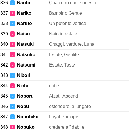
336
Naoto
Qualcuno che è onesto
♂
337
Nariko
Bambino Gentle
♀
338
Naruto
Un potente vortice
♂
339
Natsu
Nato in estate
♀
340
Natsuki
Ortaggi, verdure, Luna
♀
341
Natsuko
Estate, Gentile
♀
342
Natsumi
Estate, Tasty
♀
343
Nibori
♂
344
Nishi
notte
♀
345
Noboru
Alzati, Ascend
♂
346
Nobu
estendere, allungare
♂
347
Nobuhiko
Loyal Principe
♂
348
Nobuko
credere affidabile
♀