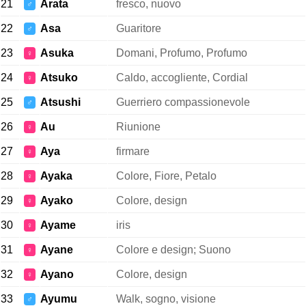
21
Arata
fresco, nuovo
♂
22
Asa
Guaritore
♂
23
Asuka
Domani, Profumo, Profumo
♀
24
Atsuko
Caldo, accogliente, Cordial
♀
25
Atsushi
Guerriero compassionevole
♂
26
Au
Riunione
♀
27
Aya
firmare
♀
28
Ayaka
Colore, Fiore, Petalo
♀
29
Ayako
Colore, design
♀
30
Ayame
iris
♀
31
Ayane
Colore e design; Suono
♀
32
Ayano
Colore, design
♀
33
Ayumu
Walk, sogno, visione
♂