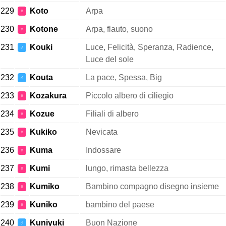
229
Koto
Arpa
♀
230
Kotone
Arpa, flauto, suono
♀
231
Kouki
Luce, Felicità, Speranza, Radience,
♂
Luce del sole
232
Kouta
La pace, Spessa, Big
♂
233
Kozakura
Piccolo albero di ciliegio
♀
234
Kozue
Filiali di albero
♀
235
Kukiko
Nevicata
♀
236
Kuma
Indossare
♀
237
Kumi
lungo, rimasta bellezza
♀
238
Kumiko
Bambino compagno disegno insieme
♀
239
Kuniko
bambino del paese
♀
240
Kuniyuki
Buon Nazione
♂