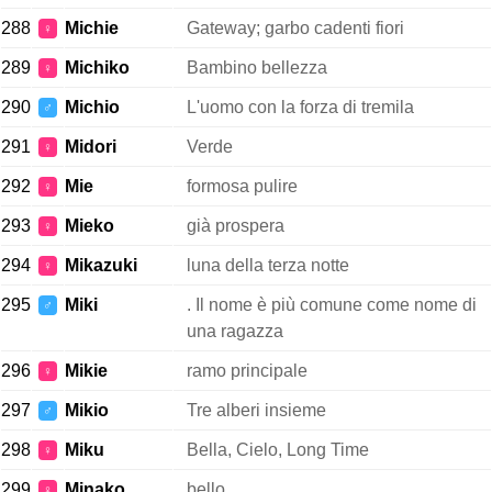
288
Michie
Gateway; garbo cadenti fiori
♀
289
Michiko
Bambino bellezza
♀
290
Michio
L'uomo con la forza di tremila
♂
291
Midori
Verde
♀
292
Mie
formosa pulire
♀
293
Mieko
già prospera
♀
294
Mikazuki
luna della terza notte
♀
295
Miki
. Il nome è più comune come nome di
♂
una ragazza
296
Mikie
ramo principale
♀
297
Mikio
Tre alberi insieme
♂
298
Miku
Bella, Cielo, Long Time
♀
299
Minako
bello
♀