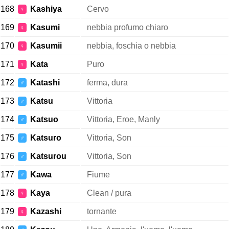
168
Kashiya
Cervo
♀
169
Kasumi
nebbia profumo chiaro
♀
170
Kasumii
nebbia, foschia o nebbia
♀
171
Kata
Puro
♀
172
Katashi
ferma, dura
♂
173
Katsu
Vittoria
♂
174
Katsuo
Vittoria, Eroe, Manly
♂
175
Katsuro
Vittoria, Son
♂
176
Katsurou
Vittoria, Son
♂
177
Kawa
Fiume
♂
178
Kaya
Clean / pura
♀
179
Kazashi
tornante
♀