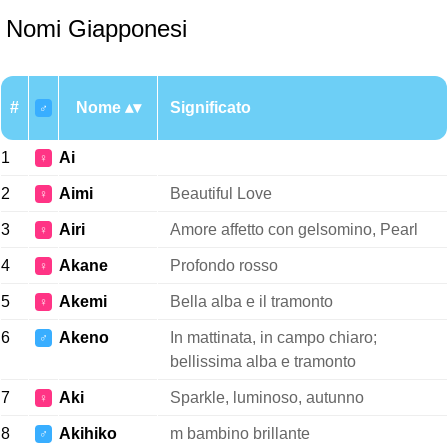
Nomi Giapponesi
#
Nome
Significato
♂
1
Ai
♀
2
Aimi
Beautiful Love
♀
3
Airi
Amore affetto con gelsomino, Pearl
♀
4
Akane
Profondo rosso
♀
5
Akemi
Bella alba e il tramonto
♀
6
Akeno
In mattinata, in campo chiaro;
♂
bellissima alba e tramonto
7
Aki
Sparkle, luminoso, autunno
♀
8
Akihiko
m bambino brillante
♂