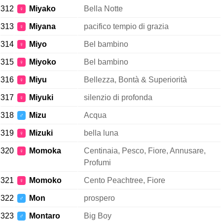
312
Miyako
Bella Notte
♀
313
Miyana
pacifico tempio di grazia
♀
314
Miyo
Bel bambino
♀
315
Miyoko
Bel bambino
♀
316
Miyu
Bellezza, Bontà & Superiorità
♀
317
Miyuki
silenzio di profonda
♀
318
Mizu
Acqua
♂
319
Mizuki
bella luna
♀
320
Momoka
Centinaia, Pesco, Fiore, Annusare,
♀
Profumi
321
Momoko
Cento Peachtree, Fiore
♀
322
Mon
prospero
♂
323
Montaro
Big Boy
♂