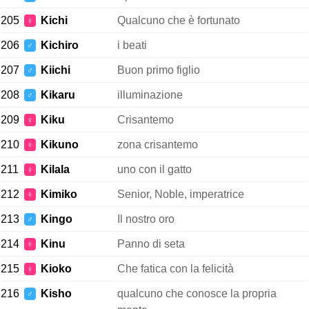
205
Kichi
Qualcuno che è fortunato
♀
206
Kichiro
i beati
♂
207
Kiichi
Buon primo figlio
♂
208
Kikaru
illuminazione
♂
209
Kiku
Crisantemo
♀
210
Kikuno
zona crisantemo
♀
211
Kilala
uno con il gatto
♀
212
Kimiko
Senior, Noble, imperatrice
♀
213
Kingo
Il nostro oro
♂
214
Kinu
Panno di seta
♀
215
Kioko
Che fatica con la felicità
♀
216
Kisho
qualcuno che conosce la propria
♂