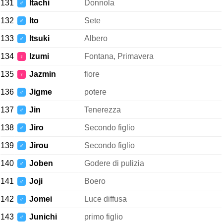
131
Itachi
Donnola
♂
132
Ito
Sete
♂
133
Itsuki
Albero
♂
134
Izumi
Fontana, Primavera
♀
135
Jazmin
fiore
♀
136
Jigme
potere
♂
137
Jin
Tenerezza
♂
138
Jiro
Secondo figlio
♂
139
Jirou
Secondo figlio
♂
140
Joben
Godere di pulizia
♂
141
Joji
Boero
♂
142
Jomei
Luce diffusa
♂
143
Junichi
primo figlio
♂