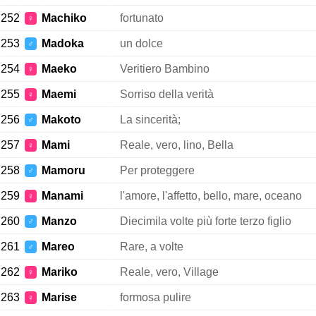
252
Machiko
fortunato
♀
253
Madoka
un dolce
♂
254
Maeko
Veritiero Bambino
♀
255
Maemi
Sorriso della verità
♀
256
Makoto
La sincerità;
♂
257
Mami
Reale, vero, lino, Bella
♀
258
Mamoru
Per proteggere
♂
259
Manami
l'amore, l'affetto, bello, mare, oceano
♀
260
Manzo
Diecimila volte più forte terzo figlio
♂
261
Mareo
Rare, a volte
♂
262
Mariko
Reale, vero, Village
♀
263
Marise
formosa pulire
♀