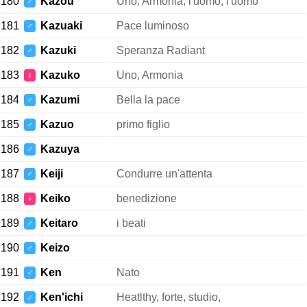
180
Kazou
Uno, Armonia, l'uomo, l'uomo
♂
181
Kazuaki
Pace luminoso
♂
182
Kazuki
Speranza Radiant
♂
183
Kazuko
Uno, Armonia
♀
184
Kazumi
Bella la pace
♂
185
Kazuo
primo figlio
♂
186
Kazuya
♂
187
Keiji
Condurre un'attenta
♂
188
Keiko
benedizione
♀
189
Keitaro
i beati
♂
190
Keizo
♂
191
Ken
Nato
♂
192
Ken'ichi
Heatlthy, forte, studio,
♂