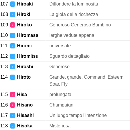
107
Hiroaki
Diffondere la luminosità
♂
108
Hiroki
La gioia della ricchezza
♂
109
Hiroko
Generoso Generoso Bambino
♀
110
Hiromasa
larghe vedute appena
♂
111
Hiromi
universale
♂
112
Hiromitsu
Sguardo dettagliato
♂
113
Hiroshi
Generoso
♂
114
Hiroto
Grande, grande, Command, Esteem,
♂
Soar, Fly
115
Hisa
prolungata
♀
116
Hisano
Champaign
♀
117
Hisashi
Un lungo tempo l'intenzione
♂
118
Hisoka
Misteriosa
♂