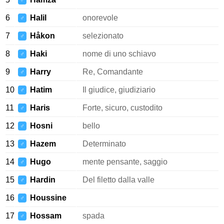
♂
6
Halil
onorevole
♂
7
Håkon
selezionato
♂
8
Haki
nome di uno schiavo
♂
9
Harry
Re, Comandante
♂
10
Hatim
Il giudice, giudiziario
♂
11
Haris
Forte, sicuro, custodito
♂
12
Hosni
bello
♂
13
Hazem
Determinato
♂
14
Hugo
mente pensante, saggio
♂
15
Hardin
Del filetto dalla valle
♂
16
Houssine
♂
17
Hossam
spada
♂