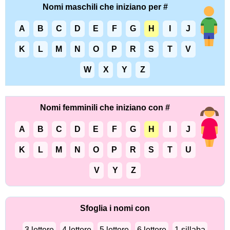
Nomi maschili che iniziano per #
A
B
C
D
E
F
G
H
I
J
K
L
M
N
O
P
R
S
T
V
W
X
Y
Z
Nomi femminili che iniziano con #
A
B
C
D
E
F
G
H
I
J
K
L
M
N
O
P
R
S
T
U
V
Y
Z
Sfoglia i nomi con
3 lettere
4 lettere
5 lettere
6 lettere
1 sillaba