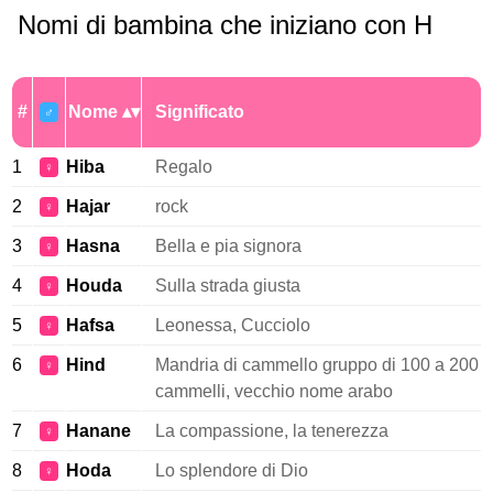
Nomi di bambina che iniziano con H
#
Nome
Significato
♂
1
Hiba
Regalo
♀
2
Hajar
rock
♀
3
Hasna
Bella e pia signora
♀
4
Houda
Sulla strada giusta
♀
5
Hafsa
Leonessa, Cucciolo
♀
6
Hind
Mandria di cammello gruppo di 100 a 200
♀
cammelli, vecchio nome arabo
7
Hanane
La compassione, la tenerezza
♀
8
Hoda
Lo splendore di Dio
♀