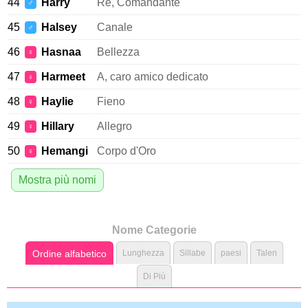
44
Harry
Re, Comandante
♂
45
Halsey
Canale
♂
46
Hasnaa
Bellezza
♀
47
Harmeet
A, caro amico dedicato
♀
48
Haylie
Fieno
♀
49
Hillary
Allegro
♀
50
Hemangi
Corpo d'Oro
♀
Mostra più nomi
Nome Categorie
Ordine alfabetico
Lunghezza
Sillabe
paesi
Talen
Di Più