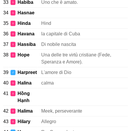
33
Habiba
Uno che è amato.
♀
34
Hasnae
♀
35
Hinda
Hind
♀
36
Havana
la capitale di Cuba
♀
37
Hassiba
Di nobile nascita
♀
38
Hope
Una delle tre virtù cristiane (Fede,
♀
Speranza e Amore).
39
Harpreet
L'amore di Dio
♂
40
Halina
calma
♀
41
Hồng
♀
Hạnh
42
Halima
Meek, perseverante
♀
43
Hilary
Allegro
♀