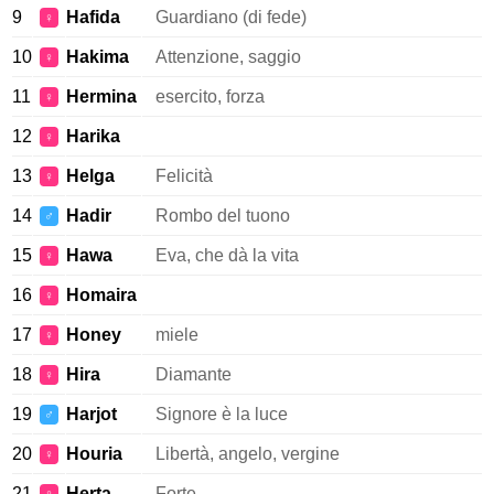
9
Hafida
Guardiano (di fede)
♀
10
Hakima
Attenzione, saggio
♀
11
Hermina
esercito, forza
♀
12
Harika
♀
13
Helga
Felicità
♀
14
Hadir
Rombo del tuono
♂
15
Hawa
Eva, che dà la vita
♀
16
Homaira
♀
17
Honey
miele
♀
18
Hira
Diamante
♀
19
Harjot
Signore è la luce
♂
20
Houria
Libertà, angelo, vergine
♀
21
Herta
Forte