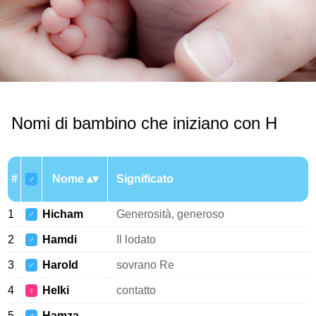
Nomi di bambino che iniziano con H
#
Nome
Significato
♂
1
Hicham
Generosità, generoso
♂
2
Hamdi
Il lodato
♂
3
Harold
sovrano Re
♂
4
Helki
contatto
♀
5
Hamza