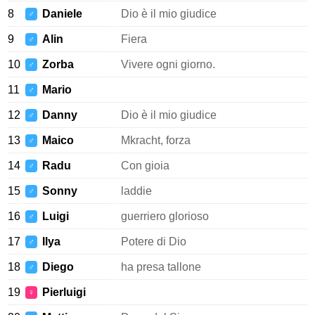
8
Daniele
Dio è il mio giudice
♂
9
Alin
Fiera
♂
10
Zorba
Vivere ogni giorno.
♂
11
Mario
♂
12
Danny
Dio è il mio giudice
♂
13
Maico
Mkracht, forza
♂
14
Radu
Con gioia
♂
15
Sonny
laddie
♂
16
Luigi
guerriero glorioso
♂
17
Ilya
Potere di Dio
♂
18
Diego
ha presa tallone
♂
19
Pierluigi
♀