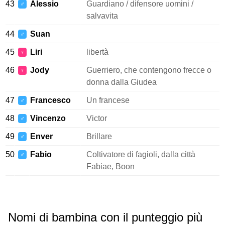
43
Alessio
Guardiano / difensore uomini /
♂
salvavita
44
Suan
♂
45
Liri
libertà
♀
46
Jody
Guerriero, che contengono frecce o
♀
donna dalla Giudea
47
Francesco
Un francese
♂
48
Vincenzo
Victor
♂
49
Enver
Brillare
♂
50
Fabio
Coltivatore di fagioli, dalla città
♂
Fabiae, Boon
Nomi di bambina con il punteggio più