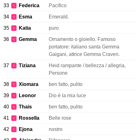
33
Federica
Pacifico
♀
34
Esma
Emerald.
♀
35
Katia
puro
♀
36
Gemma
Ornamento o gioiello. Famoso
♀
portatore: italiano santa Gemma
Gaigani, attrice Gemma Craven.
37
Tiziana
Heid rampante / bellezza / allegria,
♀
Persone
38
Xiomara
ben fatto, pulito
♀
39
Leonor
Dio è la mia luce
♀
40
Thais
ben fatto, pulito
♀
41
Rossella
Belle rose
♀
42
Ejona
nostro
♀