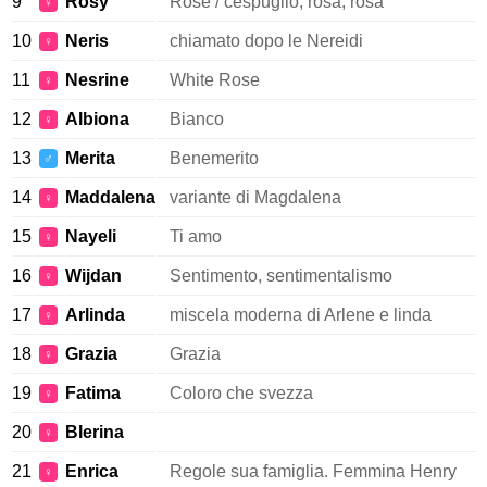
9
Rosy
Rose / cespuglio, rosa, rosa
♀
10
Neris
chiamato dopo le Nereidi
♀
11
Nesrine
White Rose
♀
12
Albiona
Bianco
♀
13
Merita
Benemerito
♂
14
Maddalena
variante di Magdalena
♀
15
Nayeli
Ti amo
♀
16
Wijdan
Sentimento, sentimentalismo
♀
17
Arlinda
miscela moderna di Arlene e linda
♀
18
Grazia
Grazia
♀
19
Fatima
Coloro che svezza
♀
20
Blerina
♀
21
Enrica
Regole sua famiglia. Femmina Henry
♀