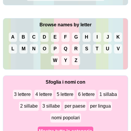
Browse names by letter
A
B
C
D
E
F
G
H
I
J
K
L
M
N
O
P
Q
R
S
T
U
V
W
Y
Z
Sfoglia i nomi con
3 lettere
4 lettere
5 lettere
6 lettere
1 sillaba
2 sillabe
3 sillabe
per paese
per lingua
nomi popolari