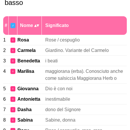
basso
#
Nome
Significato
♂
1
Rosa
Rose / cespuglio
♀
2
Carmela
Giardino. Variante del Carmelo
♀
3
Benedetta
i beati
♀
4
Marilisa
maggiorana (erba). Conosciuto anche
♀
come salsiccia Maggiorana Herb o
5
Giovanna
Dio è con noi
♀
6
Antonietta
inestimabile
♀
7
Dasha
dono del Signore
♀
8
Sabina
Sabine, donna
♀