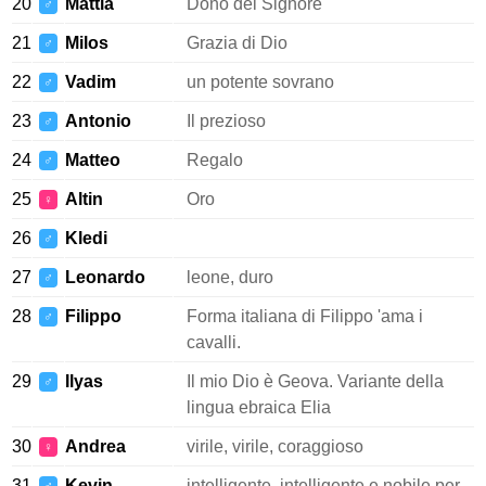
20
Mattia
Dono del Signore
♂
21
Milos
Grazia di Dio
♂
22
Vadim
un potente sovrano
♂
23
Antonio
Il prezioso
♂
24
Matteo
Regalo
♂
25
Altin
Oro
♀
26
Kledi
♂
27
Leonardo
leone, duro
♂
28
Filippo
Forma italiana di Filippo 'ama i
♂
cavalli.
29
Ilyas
Il mio Dio è Geova. Variante della
♂
lingua ebraica Elia
30
Andrea
virile, virile, coraggioso
♀
31
Kevin
intelligente, intelligente e nobile per