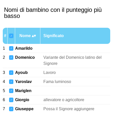
Nomi di bambino con il punteggio più
basso
#
Nome
Significato
♂
1
Amarildo
♂
2
Domenico
Variante del Domenico latino del
♂
Signore
3
Ayoub
Lavoro
♂
4
Yaroslav
Fama luminoso
♂
5
Mariglen
♂
6
Giorgio
allevatore o agricoltore
♂
7
Giuseppe
Possa il Signore aggiungere
♂