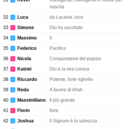
♂
nascita
32
Luca
da Lucanie, luce
♂
33
Simone
Dio ha ascoltato
♀
34
Massimo
Il
♂
35
Federico
Pacifico
♂
36
Nicola
Conquistatore del popolo
♀
37
Katriel
Dio è la mia corona
♀
38
Riccardo
Potente, forte righello
♂
39
Reda
A favore di Allah
♂
40
Massimiliano
Il più grande
♂
41
Florin
fiore
♀
42
Joshua
Il Signore è la salvezza
♂