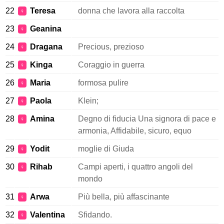
22
Teresa
donna che lavora alla raccolta
♀
23
Geanina
♀
24
Dragana
Precious, prezioso
♀
25
Kinga
Coraggio in guerra
♀
26
Maria
formosa pulire
♀
27
Paola
Klein;
♀
28
Amina
Degno di fiducia Una signora di pace e
♀
armonia, Affidabile, sicuro, equo
29
Yodit
moglie di Giuda
♀
30
Rihab
Campi aperti, i quattro angoli del
♀
mondo
31
Arwa
Più bella, più affascinante
♀
32
Valentina
Sfidando.
♀