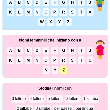
A
B
C
D
E
F
G
H
I
J
K
L
M
N
O
P
R
S
T
V
W
X
Y
Z
Nomi femminili che iniziano con #
A
B
C
D
E
F
G
H
I
J
K
L
M
N
O
P
R
S
T
U
V
Y
Z
Sfoglia i nomi con
3 lettere
4 lettere
5 lettere
6 lettere
1 sillaba
2 sillabe
3 sillabe
per paese
per lingua