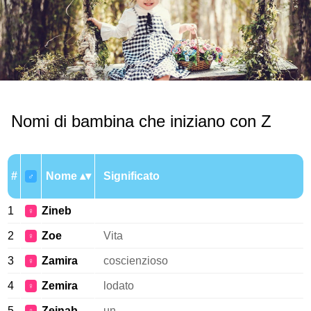
Nomi di bambina che iniziano con Z
#
Nome
Significato
♂
1
Zineb
♀
2
Zoe
Vita
♀
3
Zamira
coscienzioso
♀
4
Zemira
lodato
♀
5
Zeinab
un