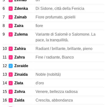
♀
6
Zdenka
Di Sidone, città della Fenicia
♀
7
Zainab
Fiore profumato, gioielli
♀
8
Zaira
fiore
♀
9
Zulema
Variante di Salomè o Salomone. La
♀
pace, la tranquillità.
10
Zahira
Radiant / brillante, brillante, pieno
♀
11
Zahra
Fine / radiante, Bianco
♀
12
Zoraide
♂
13
Zinaida
Noble (nobiltà)
♀
14
Zlata
d'oro
♀
15
Zohra
Venere, bellezza radiosa
♀
16
Zaida
Crescita, abbondanza
♀