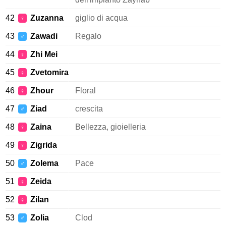
42
Zuzanna
giglio di acqua
♀
43
Zawadi
Regalo
♂
44
Zhi Mei
♀
45
Zvetomira
♀
46
Zhour
Floral
♀
47
Ziad
crescita
♂
48
Zaina
Bellezza, gioielleria
♀
49
Zigrida
♀
50
Zolema
Pace
♂
51
Zeida
♀
52
Zilan
♀
53
Zolia
Clod
♂