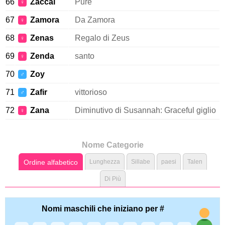
66
Zaccai
Pure
♀
67
Zamora
Da Zamora
♀
68
Zenas
Regalo di Zeus
♀
69
Zenda
santo
♀
70
Zoy
♂
71
Zafir
vittorioso
♂
72
Zana
Diminutivo di Susannah: Graceful giglio
♀
Nome Categorie
Ordine alfabetico
Lunghezza
Sillabe
paesi
Talen
Di Più
Nomi maschili che iniziano per #