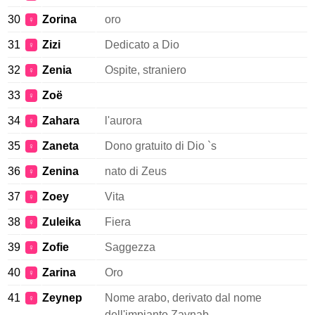
30
Zorina
oro
♀
31
Zizi
Dedicato a Dio
♀
32
Zenia
Ospite, straniero
♀
33
Zoë
♀
34
Zahara
l'aurora
♀
35
Zaneta
Dono gratuito di Dio `s
♀
36
Zenina
nato di Zeus
♀
37
Zoey
Vita
♀
38
Zuleika
Fiera
♀
39
Zofie
Saggezza
♀
40
Zarina
Oro
♀
41
Zeynep
Nome arabo, derivato dal nome
♀
dell'impianto Zaynab