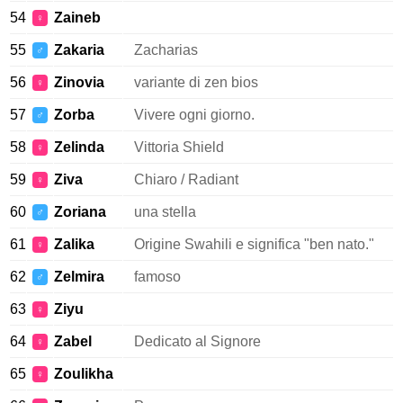
54
Zaineb
♀
55
Zakaria
Zacharias
♂
56
Zinovia
variante di zen bios
♀
57
Zorba
Vivere ogni giorno.
♂
58
Zelinda
Vittoria Shield
♀
59
Ziva
Chiaro / Radiant
♀
60
Zoriana
una stella
♂
61
Zalika
Origine Swahili e significa "ben nato."
♀
62
Zelmira
famoso
♂
63
Ziyu
♀
64
Zabel
Dedicato al Signore
♀
65
Zoulikha
♀