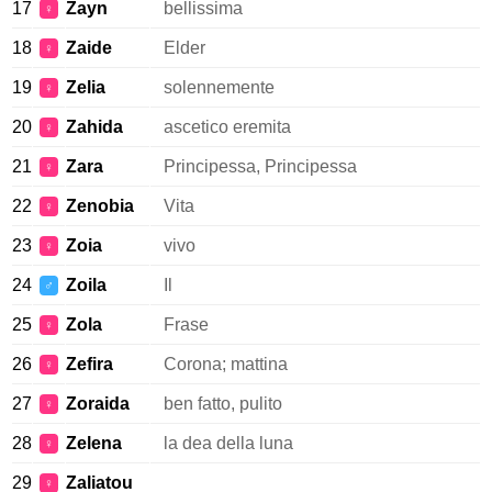
17
Zayn
bellissima
♀
18
Zaide
Elder
♀
19
Zelia
solennemente
♀
20
Zahida
ascetico eremita
♀
21
Zara
Principessa, Principessa
♀
22
Zenobia
Vita
♀
23
Zoia
vivo
♀
24
Zoila
Il
♂
25
Zola
Frase
♀
26
Zefira
Corona; mattina
♀
27
Zoraida
ben fatto, pulito
♀
28
Zelena
la dea della luna
♀
29
Zaliatou
♀