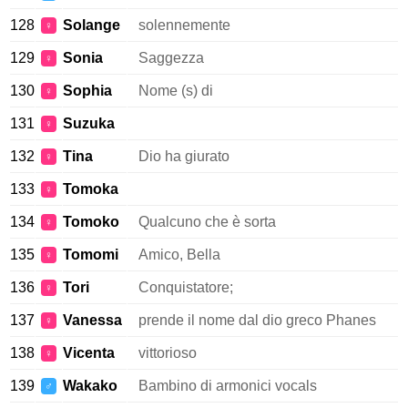
128
Solange
solennemente
♀
129
Sonia
Saggezza
♀
130
Sophia
Nome (s) di
♀
131
Suzuka
♀
132
Tina
Dio ha giurato
♀
133
Tomoka
♀
134
Tomoko
Qualcuno che è sorta
♀
135
Tomomi
Amico, Bella
♀
136
Tori
Conquistatore;
♀
137
Vanessa
prende il nome dal dio greco Phanes
♀
138
Vicenta
vittorioso
♀
139
Wakako
Bambino di armonici vocals
♂