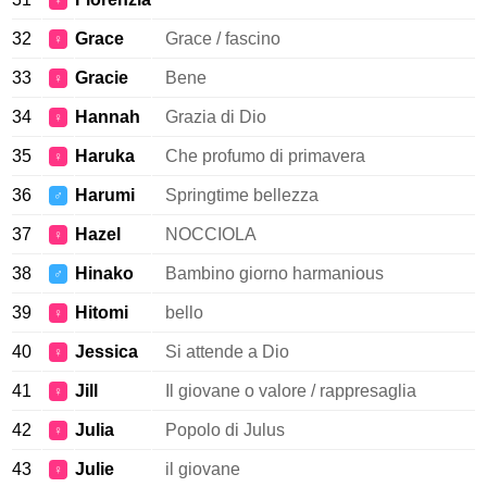
♀
32
Grace
Grace / fascino
♀
33
Gracie
Bene
♀
34
Hannah
Grazia di Dio
♀
35
Haruka
Che profumo di primavera
♀
36
Harumi
Springtime bellezza
♂
37
Hazel
NOCCIOLA
♀
38
Hinako
Bambino giorno harmanious
♂
39
Hitomi
bello
♀
40
Jessica
Si attende a Dio
♀
41
Jill
Il giovane o valore / rappresaglia
♀
42
Julia
Popolo di Julus
♀
43
Julie
il giovane
♀