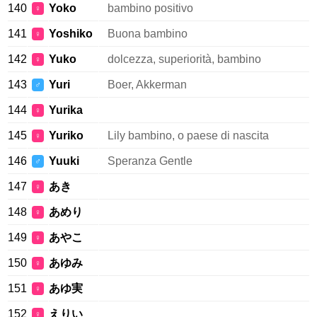
140
Yoko
bambino positivo
♀
141
Yoshiko
Buona bambino
♀
142
Yuko
dolcezza, superiorità, bambino
♀
143
Yuri
Boer, Akkerman
♂
144
Yurika
♀
145
Yuriko
Lily bambino, o paese di nascita
♀
146
Yuuki
Speranza Gentle
♂
147
あき
♀
148
あめり
♀
149
あやこ
♀
150
あゆみ
♀
151
あゆ実
♀
152
えりい
♀