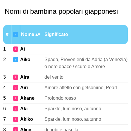
Nomi di bambina popolari giapponesi
#
Nome
Significato
♂
1
Ai
♀
2
Aiko
Spada, Provenienti da Adria (a Venezia)
♂
o nero opaco / scuro o Amore
3
Aira
del vento
♀
4
Airi
Amore affetto con gelsomino, Pearl
♀
5
Akane
Profondo rosso
♀
6
Aki
Sparkle, luminoso, autunno
♀
7
Akiko
Sparkle, luminoso, autunno
♀
8
Alice
di nobile nascita
♀