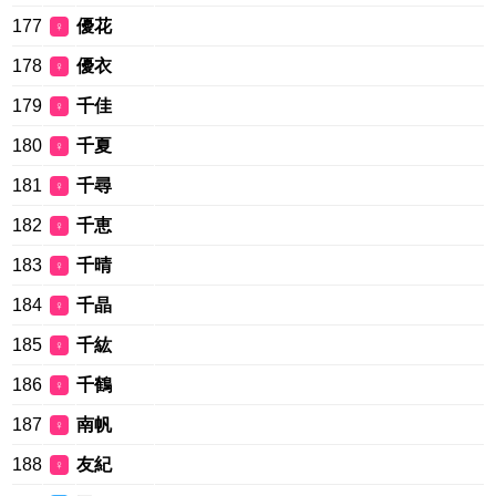
177
優花
♀
178
優衣
♀
179
千佳
♀
180
千夏
♀
181
千尋
♀
182
千恵
♀
183
千晴
♀
184
千晶
♀
185
千紘
♀
186
千鶴
♀
187
南帆
♀
188
友紀
♀