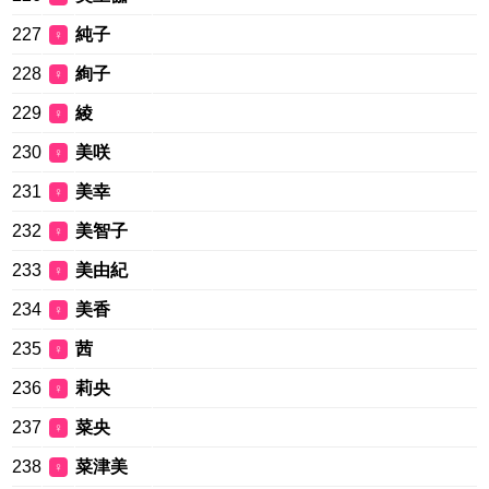
227
純子
♀
228
絢子
♀
229
綾
♀
230
美咲
♀
231
美幸
♀
232
美智子
♀
233
美由紀
♀
234
美香
♀
235
茜
♀
236
莉央
♀
237
菜央
♀
238
菜津美
♀