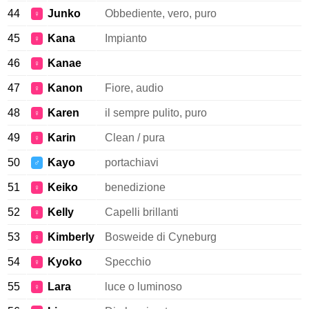
44
Junko
Obbediente, vero, puro
♀
45
Kana
Impianto
♀
46
Kanae
♀
47
Kanon
Fiore, audio
♀
48
Karen
il sempre pulito, puro
♀
49
Karin
Clean / pura
♀
50
Kayo
portachiavi
♂
51
Keiko
benedizione
♀
52
Kelly
Capelli brillanti
♀
53
Kimberly
Bosweide di Cyneburg
♀
54
Kyoko
Specchio
♀
55
Lara
luce o luminoso
♀