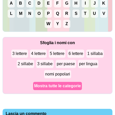
A
B
C
D
E
F
G
H
I
J
K
L
M
N
O
P
Q
R
S
T
U
V
W
Y
Z
Sfoglia i nomi con
3 lettere
4 lettere
5 lettere
6 lettere
1 sillaba
2 sillabe
3 sillabe
per paese
per lingua
nomi popolari
Mostra tutte le categorie
Lascia un commento