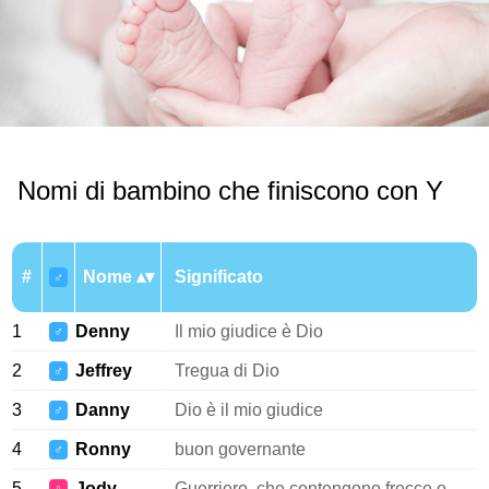
Nomi di bambino che finiscono con Y
#
Nome
Significato
♂
1
Denny
Il mio giudice è Dio
♂
2
Jeffrey
Tregua di Dio
♂
3
Danny
Dio è il mio giudice
♂
4
Ronny
buon governante
♂
5
Jody
Guerriero, che contengono frecce o