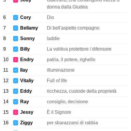
♀
donna dalla Giudea
6
Cory
Dio
♂
7
Bellamy
Di bell'aspetto compagno
♂
8
Sonny
laddie
♂
9
Billy
La volitiva protettore / difensore
♂
10
Endry
patria, il potere, righello
♀
11
Ilay
illuminazione
♂
12
Vitaliy
Full of life
♂
13
Eddy
ricchezza, custode della proprietà
♂
14
Ray
consiglio, decisione
♂
15
Jessy
È il Signore
♀
16
Ziggy
per sbarazzarsi di rabbia
♂