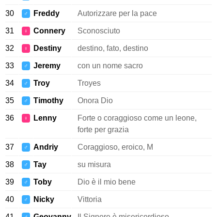
30
Freddy
Autorizzare per la pace
♂
31
Connery
Sconosciuto
♀
32
Destiny
destino, fato, destino
♀
33
Jeremy
con un nome sacro
♂
34
Troy
Troyes
♂
35
Timothy
Onora Dio
♂
36
Lenny
Forte o coraggioso come un leone,
♀
forte per grazia
37
Andriy
Coraggioso, eroico, M
♂
38
Tay
su misura
♂
39
Toby
Dio è il mio bene
♂
40
Nicky
Vittoria
♂
41
Geovanny
Il Signore è misericordioso