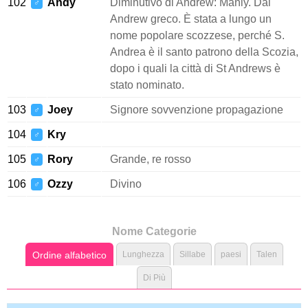
102
Andy
Diminutivo di Andrew: Manly. Dal
♂
Andrew greco. È stata a lungo un
nome popolare scozzese, perché S.
Andrea è il santo patrono della Scozia,
dopo i quali la città di St Andrews è
stato nominato.
103
Joey
Signore sovvenzione propagazione
♂
104
Kry
♂
105
Rory
Grande, re rosso
♂
106
Ozzy
Divino
♂
Nome Categorie
Ordine alfabetico
Lunghezza
Sillabe
paesi
Talen
Di Più