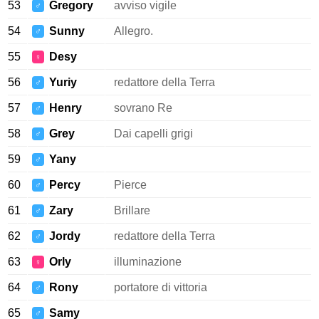
53
Gregory
avviso vigile
♂
54
Sunny
Allegro.
♂
55
Desy
♀
56
Yuriy
redattore della Terra
♂
57
Henry
sovrano Re
♂
58
Grey
Dai capelli grigi
♂
59
Yany
♂
60
Percy
Pierce
♂
61
Zary
Brillare
♂
62
Jordy
redattore della Terra
♂
63
Orly
illuminazione
♀
64
Rony
portatore di vittoria
♂
65
Samy
♂