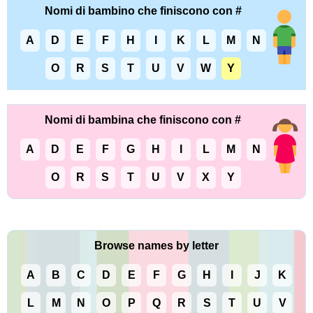
Nomi di bambino che finiscono con #
A
D
E
F
H
I
K
L
M
N
O
R
S
T
U
V
W
Y
Nomi di bambina che finiscono con #
A
D
E
F
G
H
I
L
M
N
O
R
S
T
U
V
X
Y
Browse names by letter
A
B
C
D
E
F
G
H
I
J
K
L
M
N
O
P
Q
R
S
T
U
V