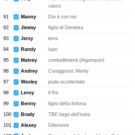
casco
91
Manny
Dio è con noi
♂
92
Jimmy
figlio di Demetra
♂
93
Jerzy
terra
♂
94
Randy
lupo
♂
95
Matvey
combattimenti (Algonquin)
♂
96
Andrey
Coraggioso; Manly
♂
97
Wesley
prato occidentale
♂
98
Leroy
Il Re
♂
99
Benny
figlio della fortuna
♂
100
Brady
TBE largo dell'isola
♂
101
Alexey
Difensore
♂