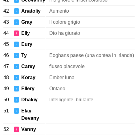
♂
42
Anatoliy
Aumento
♂
43
Gray
Il colore grigio
♂
44
Elly
Dio ha giurato
♀
45
Eury
♂
46
Ty
Eoghans paese (una contea in Irlanda)
♂
47
Carey
flusso piacevole
♂
48
Koray
Ember luna
♂
49
Ellery
Ontano
♂
50
Dhakiy
Intelligente, brillante
♂
51
Elay
♂
Devany
52
Vanny
♀