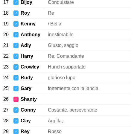
17
Bijoy
Conquistare
♂
18
Roy
Re
♂
19
Kenny
/ Bella
♂
20
Anthony
inestimabile
♂
21
Adly
Giusto, saggio
♂
22
Harry
Re, Comandante
♂
23
Crowley
Hunch supportato
♂
24
Rudy
glorioso lupo
♂
25
Gary
fortemente con la lancia
♂
26
Shanty
♀
27
Conny
Costante, perseverante
♂
28
Clay
Argilla;
♂
29
Rey
Rosso
♂