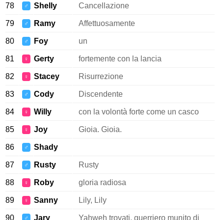
78
Shelly
Cancellazione
♂
79
Ramy
Affettuosamente
♂
80
Foy
un
♂
81
Gerty
fortemente con la lancia
♀
82
Stacey
Risurrezione
♀
83
Cody
Discendente
♂
84
Willy
con la volontà forte come un casco
♀
85
Joy
Gioia. Gioia.
♀
86
Shady
♂
87
Rusty
Rusty
♂
88
Roby
gloria radiosa
♀
89
Sanny
Lily, Lily
♀
90
Jary
Yahweh trovati, guerriero munito di
♂