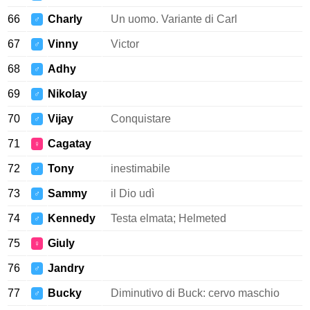
66
Charly
Un uomo. Variante di Carl
♂
67
Vinny
Victor
♂
68
Adhy
♂
69
Nikolay
♂
70
Vijay
Conquistare
♂
71
Cagatay
♀
72
Tony
inestimabile
♂
73
Sammy
il Dio udì
♂
74
Kennedy
Testa elmata; Helmeted
♂
75
Giuly
♀
76
Jandry
♂
77
Bucky
Diminutivo di Buck: cervo maschio
♂