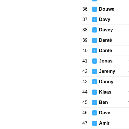
36
Douwe
♂
37
Davy
♂
38
Davey
♂
39
Danté
♂
40
Dante
♂
41
Jonas
♂
42
Jeremy
♂
43
Danny
♂
44
Klaas
♂
45
Ben
♂
46
Dave
♂
47
Amir
♂