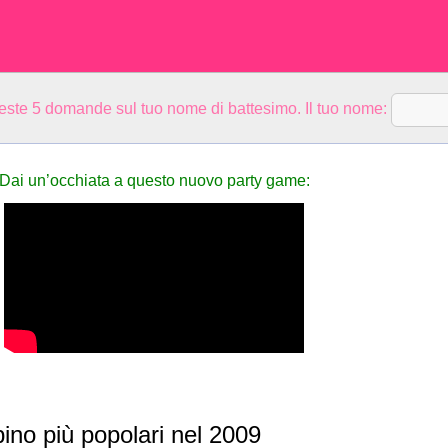
ueste 5 domande sul tuo nome di battesimo. Il tuo nome:
Dai un’occhiata a questo nuovo party game:
no più popolari nel 2009