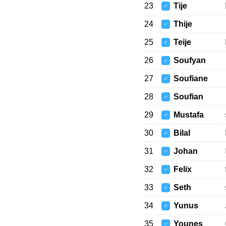
23
Tije
♂
24
Thije
♂
25
Teije
♂
26
Soufyan
♂
27
Soufiane
♂
28
Soufian
♂
29
Mustafa
♂
30
Bilal
♂
31
Johan
♂
32
Felix
♂
33
Seth
♂
34
Yunus
♂
35
Younes
♂