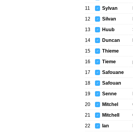
11
Sylvan
♂
12
Silvan
♂
13
Huub
♂
14
Duncan
♂
15
Thieme
♂
16
Tieme
♂
17
Safouane
♂
18
Safouan
♂
19
Senne
♂
20
Mitchel
♂
21
Mitchell
♂
22
Ian
♂