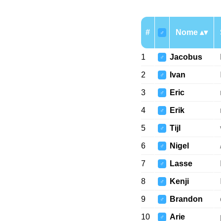
#
Nome
♂
1
Jacobus
♂
2
Ivan
♂
3
Eric
♂
4
Erik
♂
5
Tijl
♂
6
Nigel
♂
7
Lasse
♂
8
Kenji
♂
9
Brandon
♂
10
Arie
♂