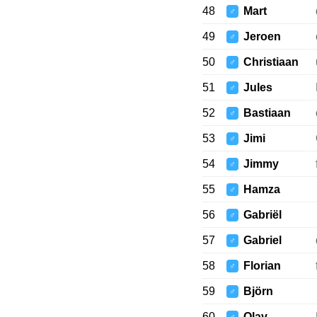
48
Mart
♂
49
Jeroen
♂
50
Christiaan
♂
51
Jules
♂
52
Bastiaan
♂
53
Jimi
♂
54
Jimmy
♂
55
Hamza
♂
56
Gabriël
♂
57
Gabriel
♂
58
Florian
♂
59
Björn
♂
60
Olav