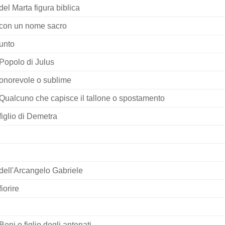
del Marta figura biblica
con un nome sacro
unto
Popolo di Julus
onorevole o sublime
Qualcuno che capisce il tallone o spostamento
figlio di Demetra
dell'Arcangelo Gabriele
fiorire
Beni o figlio degli antenati