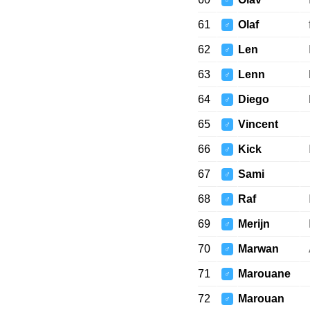
♂
61
Olaf
♂
62
Len
♂
63
Lenn
♂
64
Diego
♂
65
Vincent
♂
66
Kick
♂
67
Sami
♂
68
Raf
♂
69
Merijn
♂
70
Marwan
♂
71
Marouane
♂
72
Marouan
♂