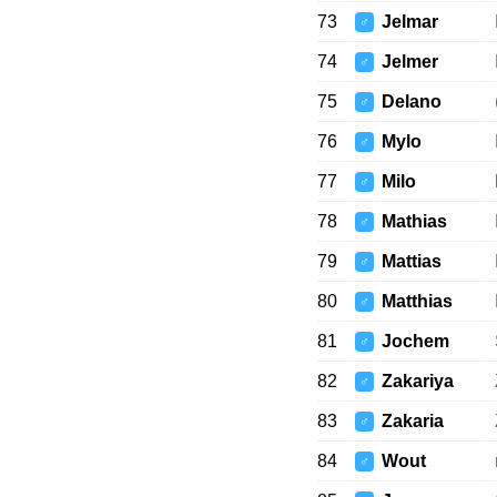
73
Jelmar
♂
74
Jelmer
♂
75
Delano
♂
76
Mylo
♂
77
Milo
♂
78
Mathias
♂
79
Mattias
♂
80
Matthias
♂
81
Jochem
♂
82
Zakariya
♂
83
Zakaria
♂
84
Wout
♂