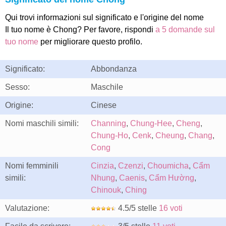
Qui trovi informazioni sul significato e l'origine del nome
Il tuo nome è Chong? Per favore, rispondi
a 5 domande sul
tuo nome
per migliorare questo profilo.
Significato:
Abbondanza
Sesso:
Maschile
Origine:
Cinese
Nomi maschili simili:
Channing
,
Chung-Hee
,
Cheng
,
Chung-Ho
,
Cenk
,
Cheung
,
Chang
,
Cong
Nomi femminili
Cinzia
,
Czenzi
,
Choumicha
,
Cẩm
simili:
Nhung
,
Caenis
,
Cẩm Hường
,
Chinouk
,
Ching
Valutazione:
4.5/5 stelle
16 voti