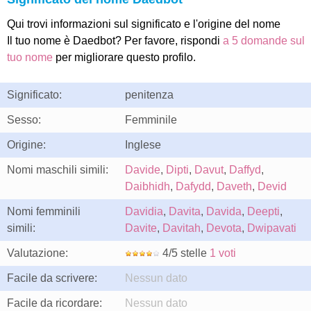
Qui trovi informazioni sul significato e l'origine del nome
Il tuo nome è Daedbot? Per favore, rispondi
a 5 domande sul
tuo nome
per migliorare questo profilo.
Significato:
penitenza
Sesso:
Femminile
Origine:
Inglese
Nomi maschili simili:
Davide
,
Dipti
,
Davut
,
Daffyd
,
Daibhidh
,
Dafydd
,
Daveth
,
Devid
Nomi femminili
Davidia
,
Davita
,
Davida
,
Deepti
,
simili:
Davite
,
Davitah
,
Devota
,
Dwipavati
Valutazione:
4/5 stelle
1 voti
Facile da scrivere:
Nessun dato
Facile da ricordare:
Nessun dato