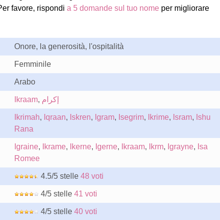
Per favore, rispondi
a 5 domande sul tuo nome
per migliorare
Onore, la generosità, l'ospitalità
Femminile
Arabo
Ikraam
,
إكرام
Ikrimah
,
Iqraan
,
Iskren
,
Igram
,
Isegrim
,
Ikrime
,
Isram
,
Ishu
Rana
Igraine
,
Ikrame
,
Ikerne
,
Igerne
,
Ikraam
,
Ikrm
,
Igrayne
,
Isa
Romee
4.5/5 stelle
48 voti
4/5 stelle
41 voti
4/5 stelle
40 voti