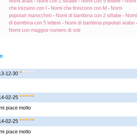
Nomi arabi
-
Nomi con 2 sillabe
-
Nomi con 5 lettere
-
Nomi
che iniziano con I
-
Nomi che finiscono con M
-
Nomi
popolari marocchini
-
Nomi di bambina con 2 sillabe
-
Nomi
di bambina con 5 lettere
-
Nomi di bambina popolari arabo
Nomi con maggior numero di voti
m
013-12-30
014-02-25
 mi piace molto
014-02-25
 mi piace molto