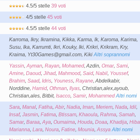
4.5/5 stelle
39 voti
4/5 stelle
45 voti
4.5/5 stelle
44 voti
Karroma, Ikry, Ikramina, Kikka, Karma, Ik, Karoma, Karima,
Susu, Ika, Karrumti, Ikri, Kouky, Iki, Krikri, Krikram, Kry,
Kraima, Yt30Games@gmail.com, Kiki
Altri soprannomi
Yassin
,
Ayman
,
Rayan
,
Mohamed
, Azdin,
Omar
,
Sami
,
Amine
,
Daoud
,
Jihad
,
Mahmood
,
Said
,
Nabil
,
Youssef
,
Brahim
,
Saad
,
Idris
,
Youness
,
Rayane
, Abdelkabir,
Norddine,
Hamid
,
Othman
,
Ilyas
, Christian,alex,ayoub,
Christian,ales, Bitbit,
Isacco
,
Samir
,
Mohammed
Altri nomi
Sara
,
Manal
,
Fatiha
,
Abir
,
Nadia
,
Iman
,
Meriem
,
Nada
,
Idil
,
Insaf
,
Jasmin
,
Fatima
,
Btissam
,
Khaoula
,
Rahma
,
Samah
,
Samar
,
Baraa
,
Aya
,
Oumaima
,
Houda
,
Doaa
,
Khadija
,
Hiba
Marianna
,
Lara
,
Noura
,
Fatine
,
Mounia
,
Assya
Altri nomi