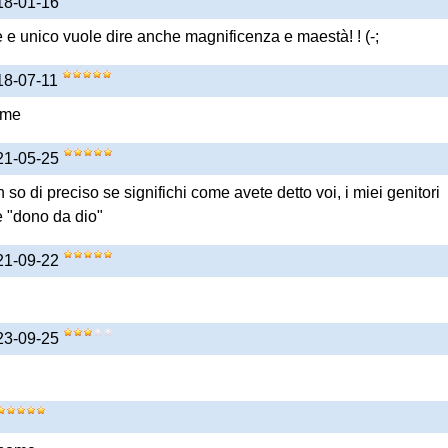
018-01-16
e unico vuole dire anche magnificenza e maestà! ! (-;
018-07-11
ome
021-05-25
 so di preciso se significhi come avete detto voi, i miei genitori
e "dono da dio"
021-09-22
023-09-25