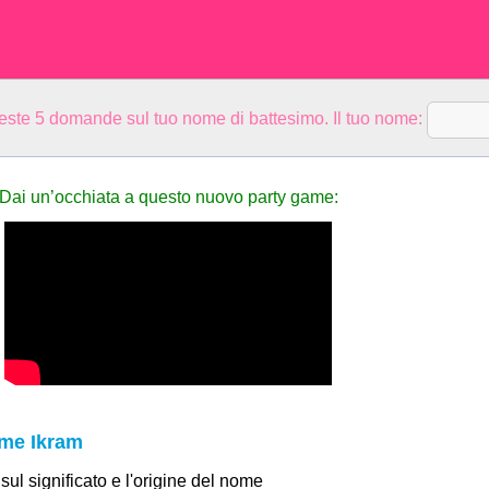
ueste 5 domande sul tuo nome di battesimo. Il tuo nome:
Dai un’occhiata a questo nuovo party game:
ome Ikram
 sul significato e l'origine del nome