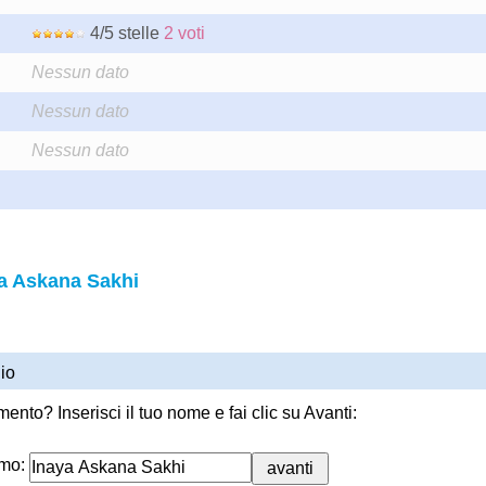
4/5 stelle
2 voti
Nessun dato
Nessun dato
Nessun dato
a Askana Sakhi
io
ento? Inserisci il tuo nome e fai clic su Avanti:
imo: