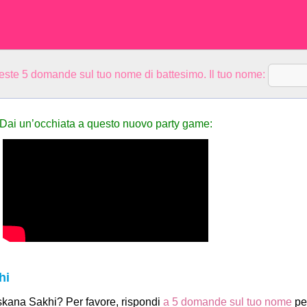
ueste 5 domande sul tuo nome di battesimo. Il tuo nome:
Dai un’occhiata a questo nuovo party game:
hi
skana Sakhi? Per favore, rispondi
a 5 domande sul tuo nome
pe