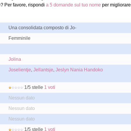
e? Per favore, rispondi
a 5 domande sul tuo nome
per migliorare
Una consolidata composto di Jo-
Femminile
Jolina
Joselientje
,
Jellantsje
,
Jeslyn Nania Handoko
1/5 stelle
1 voti
Nessun dato
Nessun dato
Nessun dato
1/5 stelle
1 voti