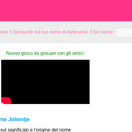
ueste 5 domande sul tuo nome di battesimo. Il tuo nome:
Nuovo gioco da giocare con gli amici:
me Jolientje
 sul significato e l'origine del nome