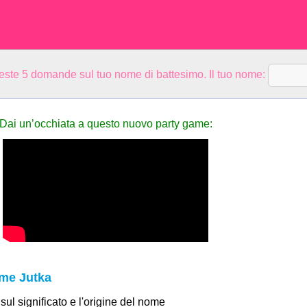
ueste 5 domande sul tuo nome di battesimo. Il tuo nome:
Dai un’occhiata a questo nuovo party game:
ome Jutka
 sul significato e l'origine del nome