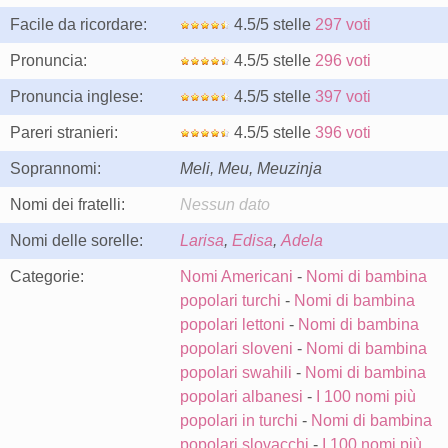
Facile da ricordare:
4.5/5 stelle
297 voti
Pronuncia:
4.5/5 stelle
296 voti
Pronuncia inglese:
4.5/5 stelle
397 voti
Pareri stranieri:
4.5/5 stelle
396 voti
Soprannomi:
Meli, Meu, Meuzinja
Nomi dei fratelli:
Nessun dato
Nomi delle sorelle:
Larisa
,
Edisa
,
Adela
Categorie:
Nomi Americani
-
Nomi di bambina
popolari turchi
-
Nomi di bambina
popolari lettoni
-
Nomi di bambina
popolari sloveni
-
Nomi di bambina
popolari swahili
-
Nomi di bambina
popolari albanesi
-
I 100 nomi più
popolari in turchi
-
Nomi di bambina
popolari slovacchi
-
I 100 nomi più