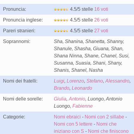
Pronuncia:
4.5/5 stelle
16 voti
Pronuncia inglese:
4.5/5 stelle
26 voti
Pareri stranieri:
4.5/5 stelle
27 voti
Soprannomi:
Sha, Shanina, Shanetta, Shanny,
Shanule, Shasha, Giuana, Shan,
Shana Ninna, Shane, Chanel, Susi,
Susanna, Suasia, Shani, Shany,
Shanis, Shanel, Nasha
Nomi dei fratelli:
Luigi
,
Lorenzo
,
Stefano
,
Alessandro
,
Brando
,
Leonardo
Nomi delle sorelle:
Giulia
,
Antonio
, Luongo, Antonio
Luongo,
Fabienne
Categorie:
Nomi ebraici
-
Nomi con 2 sillabe
-
Nomi con 5 lettere
-
Nomi che
iniziano con S
-
Nomi che finiscono