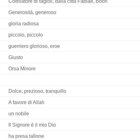
Coltivatore di fagioli, dalla città Fabiae, Boon
Generosità, generoso
gloria radiosa
piccolo, piccolo
guerriero glorioso, eroe
Giusto
Orsa Minore
Dolce, prezioso, tranquillo
A favore di Allah
un nobile
Il Signore è il mio Dio
ha presa tallone