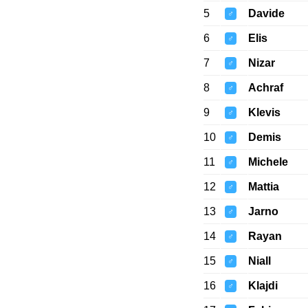
5
Davide
♂
6
Elis
♂
7
Nizar
♂
8
Achraf
♂
9
Klevis
♂
10
Demis
♂
11
Michele
♂
12
Mattia
♂
13
Jarno
♂
14
Rayan
♂
15
Niall
♂
16
Klajdi
♂