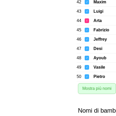
42
Maxim
♂
43
Luigi
♂
44
Arta
♀
45
Fabrizio
♂
46
Jeffrey
♂
47
Desi
♂
48
Ayoub
♂
49
Vasile
♂
50
Pietro
♂
Mostra più nomi
Nomi di bambi