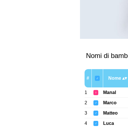
Nomi di bambi
#
Nome
♂
1
Manal
♀
2
Marco
♂
3
Matteo
♂
4
Luca
♂