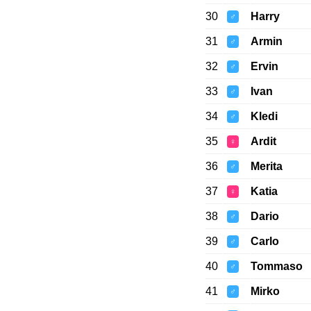
30
Harry
♂
31
Armin
♂
32
Ervin
♂
33
Ivan
♂
34
Kledi
♂
35
Ardit
♀
36
Merita
♂
37
Katia
♀
38
Dario
♂
39
Carlo
♂
40
Tommaso
♂
41
Mirko
♂