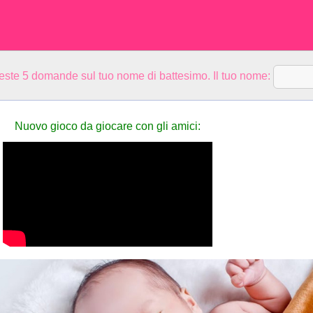
ueste 5 domande sul tuo nome di battesimo. Il tuo nome:
Nuovo gioco da giocare con gli amici: