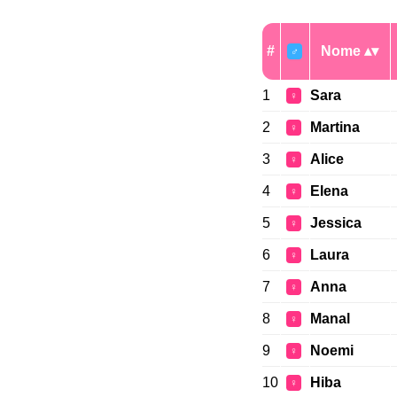
#
Nome
♂
1
Sara
♀
2
Martina
♀
3
Alice
♀
4
Elena
♀
5
Jessica
♀
6
Laura
♀
7
Anna
♀
8
Manal
♀
9
Noemi
♀
10
Hiba
♀