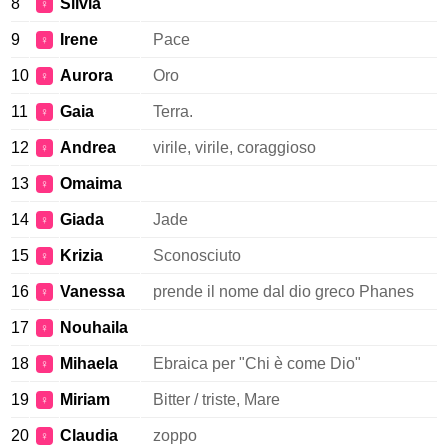
8
Silvia
♀
9
Irene
Pace
♀
10
Aurora
Oro
♀
11
Gaia
Terra.
♀
12
Andrea
virile, virile, coraggioso
♀
13
Omaima
♀
14
Giada
Jade
♀
15
Krizia
Sconosciuto
♀
16
Vanessa
prende il nome dal dio greco Phanes
♀
17
Nouhaila
♀
18
Mihaela
Ebraica per "Chi è come Dio"
♀
19
Miriam
Bitter / triste, Mare
♀
20
Claudia
zoppo
♀