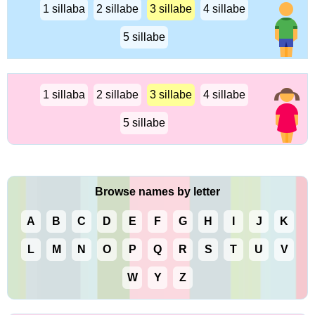
1 sillaba
2 sillabe
3 sillabe
4 sillabe
5 sillabe
1 sillaba
2 sillabe
3 sillabe
4 sillabe
5 sillabe
Browse names by letter
A
B
C
D
E
F
G
H
I
J
K
L
M
N
O
P
Q
R
S
T
U
V
W
Y
Z