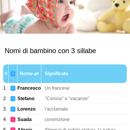
Nomi di bambino con 3 sillabe
#
Nome
Significato
♂
1
Francesco
Un francese
♂
2
Stefano
"Corona" o "vacanze"
♂
3
Lorenzo
l'acclamato
♂
4
Suada
convinzione
♀
5
Alissia
(Donna) di nobile statura, la natura