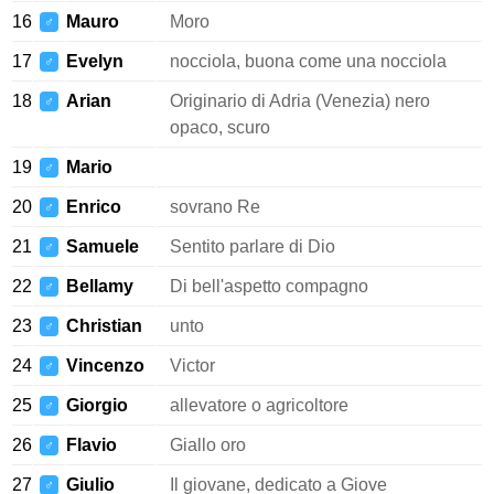
16
Mauro
Moro
♂
17
Evelyn
nocciola, buona come una nocciola
♂
18
Arian
Originario di Adria (Venezia) nero
♂
opaco, scuro
19
Mario
♂
20
Enrico
sovrano Re
♂
21
Samuele
Sentito parlare di Dio
♂
22
Bellamy
Di bell'aspetto compagno
♂
23
Christian
unto
♂
24
Vincenzo
Victor
♂
25
Giorgio
allevatore o agricoltore
♂
26
Flavio
Giallo oro
♂
27
Giulio
Il giovane, dedicato a Giove
♂