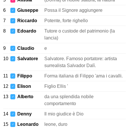
♀
6
Giuseppe
Possa il Signore aggiungere
♂
7
Riccardo
Potente, forte righello
♂
8
Edoardo
Tutore o custode del patrimonio (la
♂
lancia)
9
Claudio
e
♂
10
Salvatore
Salvatore. Famoso portatore: artista
♂
surrealista Salvador Dalì.
11
Filippo
Forma italiana di Filippo 'ama i cavalli.
♂
12
Elison
Figlio Ellis '
♂
13
Alberto
da una splendida nobile
♂
comportamento
14
Denny
Il mio giudice è Dio
♂
15
Leonardo
leone, duro
♂