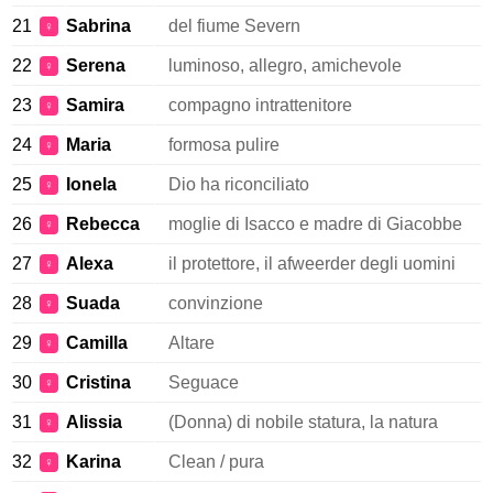
21
Sabrina
del fiume Severn
♀
22
Serena
luminoso, allegro, amichevole
♀
23
Samira
compagno intrattenitore
♀
24
Maria
formosa pulire
♀
25
Ionela
Dio ha riconciliato
♀
26
Rebecca
moglie di Isacco e madre di Giacobbe
♀
27
Alexa
il protettore, il afweerder degli uomini
♀
28
Suada
convinzione
♀
29
Camilla
Altare
♀
30
Cristina
Seguace
♀
31
Alissia
(Donna) di nobile statura, la natura
♀
32
Karina
Clean / pura
♀