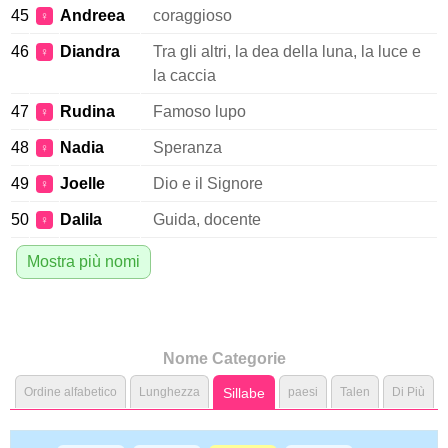
45
Andreea
coraggioso
♀
46
Diandra
Tra gli altri, la dea della luna, la luce e
♀
la caccia
47
Rudina
Famoso lupo
♀
48
Nadia
Speranza
♀
49
Joelle
Dio e il Signore
♀
50
Dalila
Guida, docente
♀
Mostra più nomi
Nome Categorie
Ordine alfabetico
Lunghezza
Sillabe
paesi
Talen
Di Più