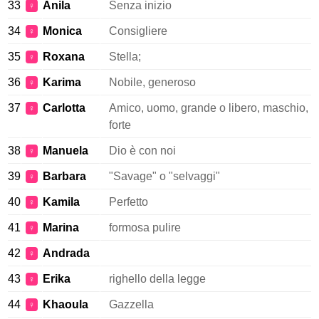
33
Anila
Senza inizio
♀
34
Monica
Consigliere
♀
35
Roxana
Stella;
♀
36
Karima
Nobile, generoso
♀
37
Carlotta
Amico, uomo, grande o libero, maschio,
♀
forte
38
Manuela
Dio è con noi
♀
39
Barbara
"Savage" o "selvaggi"
♀
40
Kamila
Perfetto
♀
41
Marina
formosa pulire
♀
42
Andrada
♀
43
Erika
righello della legge
♀
44
Khaoula
Gazzella
♀