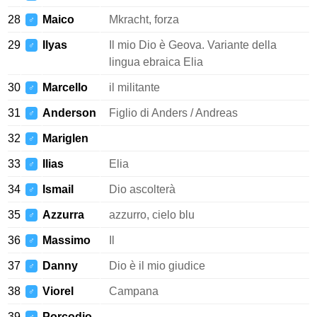
28
Maico
Mkracht, forza
♂
29
Ilyas
Il mio Dio è Geova. Variante della
♂
lingua ebraica Elia
30
Marcello
il militante
♂
31
Anderson
Figlio di Anders / Andreas
♂
32
Mariglen
♂
33
Ilias
Elia
♂
34
Ismail
Dio ascolterà
♂
35
Azzurra
azzurro, cielo blu
♂
36
Massimo
Il
♂
37
Danny
Dio è il mio giudice
♂
38
Viorel
Campana
♂
39
Porcodio