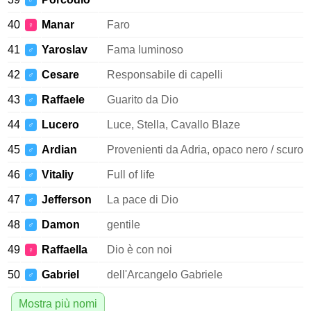
♂
40
Manar
Faro
♀
41
Yaroslav
Fama luminoso
♂
42
Cesare
Responsabile di capelli
♂
43
Raffaele
Guarito da Dio
♂
44
Lucero
Luce, Stella, Cavallo Blaze
♂
45
Ardian
Provenienti da Adria, opaco nero / scuro
♂
46
Vitaliy
Full of life
♂
47
Jefferson
La pace di Dio
♂
48
Damon
gentile
♂
49
Raffaella
Dio è con noi
♀
50
Gabriel
dell'Arcangelo Gabriele
♂
Mostra più nomi