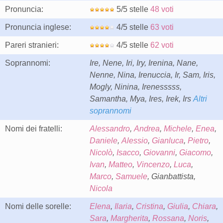
Pronuncia:
5/5 stelle
48 voti
Pronuncia inglese:
4/5 stelle
63 voti
Pareri stranieri:
4/5 stelle
62 voti
Soprannomi:
Ire, Nene, Iri, Iry, Irenina, Nane,
Nenne, Nina, Irenuccia, Ir, Sam, Iris,
Mogly, Ninina, Irenesssss,
Samantha, Mya, Ires, Irek, Irs
Altri
soprannomi
Nomi dei fratelli:
Alessandro
,
Andrea
,
Michele
,
Enea
,
Daniele
,
Alessio
,
Gianluca
,
Pietro
,
Nicolò
,
Isacco
,
Giovanni
,
Giacomo
,
Ivan
,
Matteo
,
Vincenzo
,
Luca
,
Marco
,
Samuele
, Gianbattista,
Nicola
Nomi delle sorelle:
Elena
,
Ilaria
,
Cristina
,
Giulia
,
Chiara
,
Sara
,
Margherita
,
Rossana
,
Noris
,