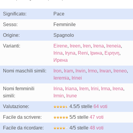
Significato:
Pace
Sesso:
Femminile
Origine:
Spagnolo
Varianti:
Eirene
,
Ireen
,
Iren
,
Irena
,
Ireneia
,
Irina
,
Iryna
,
Reni
,
Ірина
,
Ειρηνη
,
Ирена
Nomi maschili simili:
Iron
,
Iram
,
Irwin
,
Irmo
,
Irwan
,
Ireneo
,
Ieremia
,
Irinei
Nomi femminili
Irina
,
Iriana
,
Irem
,
Irini
,
Irma
,
Irena
,
simili:
Irmin
,
Irune
Valutazione:
4.5/5 stelle
64 voti
Facile da scrivere:
5/5 stelle
47 voti
Facile da ricordare:
4/5 stelle
48 voti