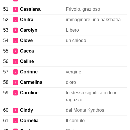
51
Cassiana
Frivolo, grazioso
♀
52
Chitra
immaginare una nakshatra
♀
53
Carolyn
Libero
♀
54
Clove
un chiodo
♀
55
Cacca
♀
56
Celine
♀
57
Corinne
vergine
♀
58
Carmelina
d'oro
♀
59
Caroline
lo stesso significato di un
♀
ragazzo
60
Cindy
dal Monte Kynthos
♀
61
Cornelia
Il cornuto
♀