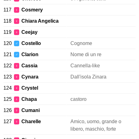
117
Cosmery
♀
118
Chiara Angelica
♀
119
Ceejay
♀
120
Costello
Cognome
♂
121
Clarion
Nome di un re
♂
122
Cassia
Cannella-like
♀
123
Cynara
Dall'isola Zinara
♀
124
Crystel
♀
125
Chapa
castoro
♀
126
Cumani
♀
127
Charelle
Amico, uomo, grande o
♀
libero, maschio, forte