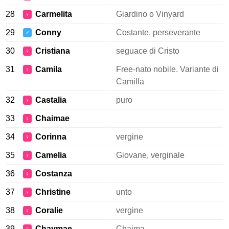
28
Carmelita
Giardino o Vinyard
♀
29
Conny
Costante, perseverante
♂
30
Cristiana
seguace di Cristo
♀
31
Camila
Free-nato nobile. Variante di
♀
Camilla
32
Castalia
puro
♀
33
Chaimae
♀
34
Corinna
vergine
♀
35
Camelia
Giovane, verginale
♀
36
Costanza
♀
37
Christine
unto
♀
38
Coralie
vergine
♀
39
Chaymae
Chaima