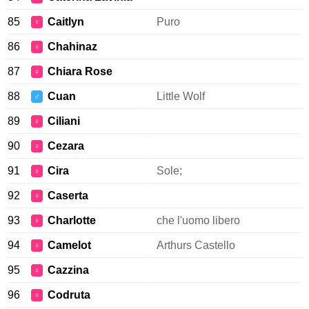
85
Caitlyn
Puro
♀
86
Chahinaz
♀
87
Chiara Rose
♀
88
Cuan
Little Wolf
♂
89
Ciliani
♀
90
Cezara
♀
91
Cira
Sole;
♀
92
Caserta
♀
93
Charlotte
che l'uomo libero
♀
94
Camelot
Arthurs Castello
♀
95
Cazzina
♀
96
Codruta
♀