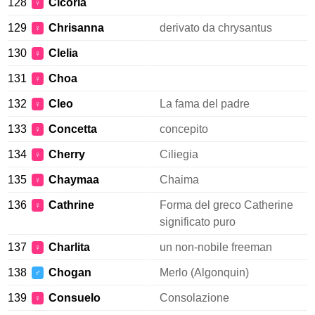
128
Cicoria
♀
129
Chrisanna
derivato da chrysantus
♀
130
Clelia
♀
131
Choa
♀
132
Cleo
La fama del padre
♀
133
Concetta
concepito
♀
134
Cherry
Ciliegia
♀
135
Chaymaa
Chaima
♀
136
Cathrine
Forma del greco Catherine
♀
significato puro
137
Charlita
un non-nobile freeman
♀
138
Chogan
Merlo (Algonquin)
♂
139
Consuelo
Consolazione
♀