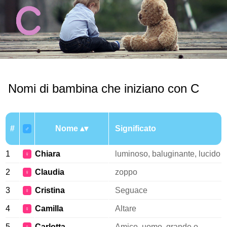
Nomi di bambina che iniziano con C
#
Nome
Significato
♂
1
Chiara
luminoso, baluginante, lucido
♀
2
Claudia
zoppo
♀
3
Cristina
Seguace
♀
4
Camilla
Altare
♀
5
Carlotta
Amico, uomo, grande o