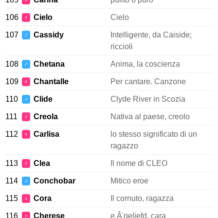
♀
106
Cielo
Cielo
♀
107
Cassidy
Intelligente, da Caiside;
♂
riccioli
108
Chetana
Anima, la coscienza
♂
109
Chantalle
Per cantare. Canzone
♀
110
Clide
Clyde River in Scozia
♂
111
Creola
Nativa al paese, creolo
♀
112
Carlisa
lo stesso significato di un
♀
ragazzo
113
Clea
Il nome di CLEO
♀
114
Conchobar
Mitico eroe
♂
115
Cora
Il cornuto, ragazza
♀
116
Cherese
e Â'geliefd, cara
♀