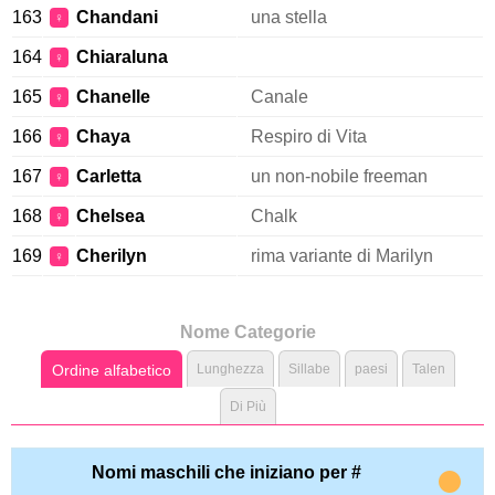
163
Chandani
una stella
♀
164
Chiaraluna
♀
165
Chanelle
Canale
♀
166
Chaya
Respiro di Vita
♀
167
Carletta
un non-nobile freeman
♀
168
Chelsea
Chalk
♀
169
Cherilyn
rima variante di Marilyn
♀
Nome Categorie
Ordine alfabetico
Lunghezza
Sillabe
paesi
Talen
Di Più
Nomi maschili che iniziano per #