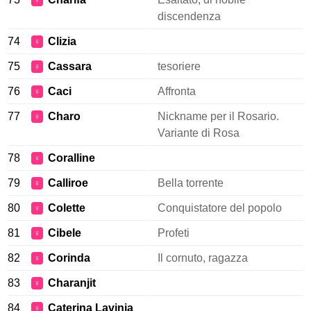
♀
discendenza
74
Clizia
♀
75
Cassara
tesoriere
♀
76
Caci
Affronta
♀
77
Charo
Nickname per il Rosario.
♀
Variante di Rosa
78
Coralline
♀
79
Calliroe
Bella torrente
♀
80
Colette
Conquistatore del popolo
♀
81
Cibele
Profeti
♀
82
Corinda
Il cornuto, ragazza
♀
83
Charanjit
♀
84
Caterina Lavinia
♀