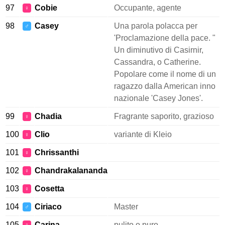
97
Cobie
Occupante, agente
♀
98
Casey
Una parola polacca per
♂
'Proclamazione della pace. "
Un diminutivo di Casirnir,
Cassandra, o Catherine.
Popolare come il nome di un
ragazzo dalla American inno
nazionale 'Casey Jones'.
99
Chadia
Fragrante saporito, grazioso
♀
100
Clio
variante di Kleio
♀
101
Chrissanthi
♀
102
Chandrakalananda
♀
103
Cosetta
♀
104
Ciriaco
Master
♂
105
Carina
pulito o puro