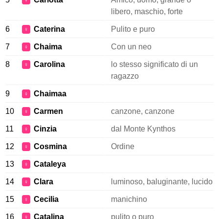
♀
libero, maschio, forte
6
Caterina
Pulito e puro
♀
7
Chaima
Con un neo
♀
8
Carolina
lo stesso significato di un
♀
ragazzo
9
Chaimaa
♀
10
Carmen
canzone, canzone
♀
11
Cinzia
dal Monte Kynthos
♀
12
Cosmina
Ordine
♀
13
Cataleya
♀
14
Clara
luminoso, baluginante, lucido
♀
15
Cecilia
manichino
♀
16
Catalina
pulito o puro
♀