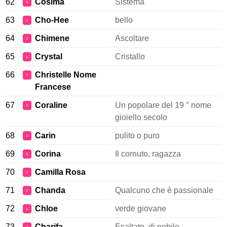
62
Cosima
Sistema
♀
63
Cho-Hee
bello
♀
64
Chimene
Ascoltare
♀
65
Crystal
Cristallo
♀
66
Christelle Nome
♀
Francese
67
Coraline
Un popolare del 19 ° nome
♀
gioiello secolo
68
Carin
pulito o puro
♀
69
Corina
Il cornuto, ragazza
♀
70
Camilla Rosa
♀
71
Chanda
Qualcuno che è passionale
♀
72
Chloe
verde giovane
♀
73
Charifa
Esaltato, di nobile