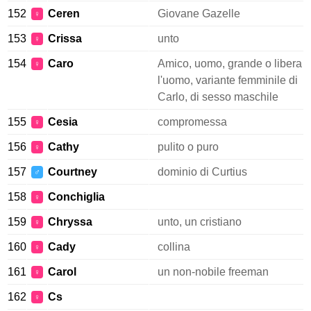
152
Ceren
Giovane Gazelle
♀
153
Crissa
unto
♀
154
Caro
Amico, uomo, grande o libera
♀
l'uomo, variante femminile di
Carlo, di sesso maschile
155
Cesia
compromessa
♀
156
Cathy
pulito o puro
♀
157
Courtney
dominio di Curtius
♂
158
Conchiglia
♀
159
Chryssa
unto, un cristiano
♀
160
Cady
collina
♀
161
Carol
un non-nobile freeman
♀
162
Cs
♀