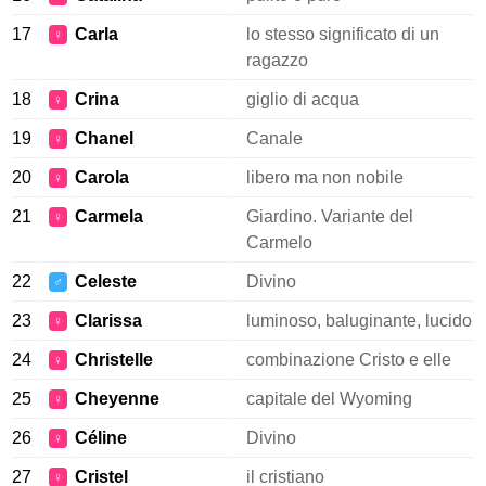
17
Carla
lo stesso significato di un
♀
ragazzo
18
Crina
giglio di acqua
♀
19
Chanel
Canale
♀
20
Carola
libero ma non nobile
♀
21
Carmela
Giardino. Variante del
♀
Carmelo
22
Celeste
Divino
♂
23
Clarissa
luminoso, baluginante, lucido
♀
24
Christelle
combinazione Cristo e elle
♀
25
Cheyenne
capitale del Wyoming
♀
26
Céline
Divino
♀
27
Cristel
il cristiano
♀