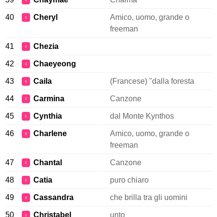
♀
40
Cheryl
Amico, uomo, grande o
♀
freeman
41
Chezia
♀
42
Chaeyeong
♀
43
Caila
(Francese) "dalla foresta
♀
44
Carmina
Canzone
♀
45
Cynthia
dal Monte Kynthos
♀
46
Charlene
Amico, uomo, grande o
♀
freeman
47
Chantal
Canzone
♀
48
Catia
puro chiaro
♀
49
Cassandra
che brilla tra gli uomini
♀
50
Christabel
unto
♀