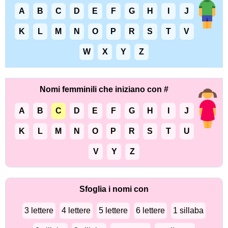
A
B
C
D
E
F
G
H
I
J
K
L
M
N
O
P
R
S
T
V
W
X
Y
Z
Nomi femminili che iniziano con #
A
B
C
D
E
F
G
H
I
J
K
L
M
N
O
P
R
S
T
U
V
Y
Z
Sfoglia i nomi con
3 lettere
4 lettere
5 lettere
6 lettere
1 sillaba