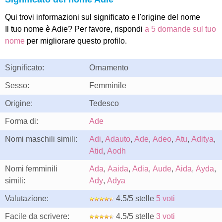
Qui trovi informazioni sul significato e l'origine del nome
Il tuo nome è Adie? Per favore, rispondi
a 5 domande sul tuo
nome
per migliorare questo profilo.
Significato:
Ornamento
Sesso:
Femminile
Origine:
Tedesco
Forma di:
Ade
Nomi maschili simili:
Adi
,
Adauto
,
Ade
,
Adeo
,
Atu
,
Aditya
,
Atid
,
Aodh
Nomi femminili
Ada
,
Aaida
,
Adia
,
Aude
,
Aida
,
Ayda
,
simili:
Ady
,
Adya
Valutazione:
4.5/5 stelle
5 voti
Facile da scrivere:
4.5/5 stelle
3 voti