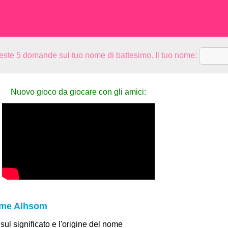
ueste 5 domande sul tuo nome di battesimo. Il tuo nome:
Nuovo gioco da giocare con gli amici:
nome Alhsom
 sul significato e l'origine del nome