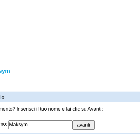
ksym
io
ento? Inserisci il tuo nome e fai clic su Avanti:
imo: