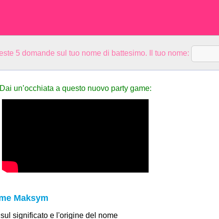
ueste 5 domande sul tuo nome di battesimo. Il tuo nome:
Dai un’occhiata a questo nuovo party game:
nome Maksym
 sul significato e l'origine del nome