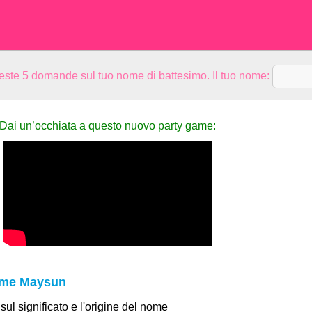
ueste 5 domande sul tuo nome di battesimo. Il tuo nome:
Dai un’occhiata a questo nuovo party game:
nome Maysun
 sul significato e l'origine del nome