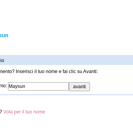
sun
io
ento? Inserisci il tuo nome e fai clic su Avanti:
imo:
n?
Vota per il tuo nome